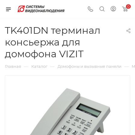
0
TK401DN терминал
консьержа для
домофона VIZIT
—
—
—
Главная
Каталог
Домофоны и вызывные панели
М