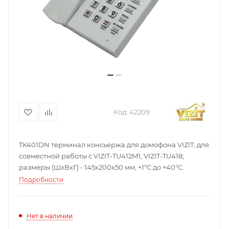
Код:
42209
TK401DN терминал консьержа для домофона VIZIT; для
совместной работы с VIZIT-TU412M1, VIZIT-TU418;
размеры (ШхВхГ) - 145х200х50 мм; +1°С до +40°С.
Подробности
Нет в наличии