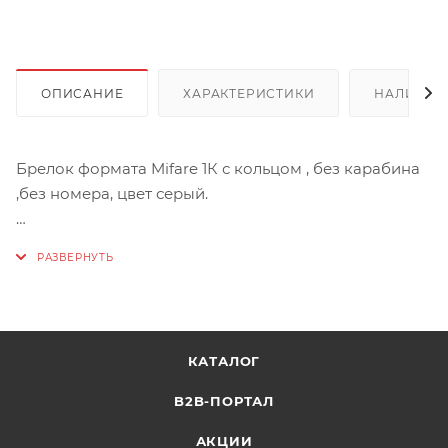
ОПИСАНИЕ
ХАРАКТЕРИСТИКИ
НАЛИЧИЕ
Брелок формата Mifare 1К с кольцом , без карабина
,без номера, цвет серый.
Характеристики:
Бренд: ACCORDTEC
Страна: Китай
Артикул: AT-01385
Функционал: Бесконтактный брелок
КАТАЛОГ
Категория по применению: для СКУД
Особенности: брелок с кольцом, без карабина
B2B-ПОРТАЛ
Формат: MIFARE
АКЦИИ
Форм фактор: брелок