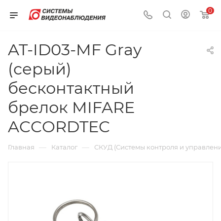
0
AT-ID03-MF Gray
(серый)
бесконтактный
брелок MIFARE
ACCORDTEC
—
—
Главная
Каталог
СКУД (Системы контроля и управлени