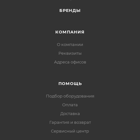
Рабочая частота: 13.56 МГц
БРЕНДЫ
Тип памяти: чтение/запись
Материал корпуса: пластик
Цвет корпуса: серый
КОМПАНИЯ
Рабочая температура, °С: от -20 до +55
О компании
Габаритные размеры, мм: 34,5х27,5х6
Реквизиты
Адреса офисов
ПОМОЩЬ
Подбор оборудования
Оплата
Доставка
Гарантия и возврат
Сервисный центр