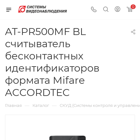
0
AT-PR500MF BL
считыватель
бесконтактных
идентификаторов
формата Mifare
ACCORDTEC
—
—
Главная
Каталог
СКУД (Системы контроля и управлени