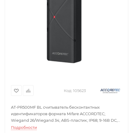
Код:
105623
AT-PR500MF BL считыватель бесконтактных
идентификаторов формата Mifare ACCORDTEC;
Wiegand 26/Wiegand 34; ABS-пластик; IP68; 9-16В DC,
30 мА; -45 - +60 ⁰С; 41,5×17×81,5 мм; 100 г.
Подробности