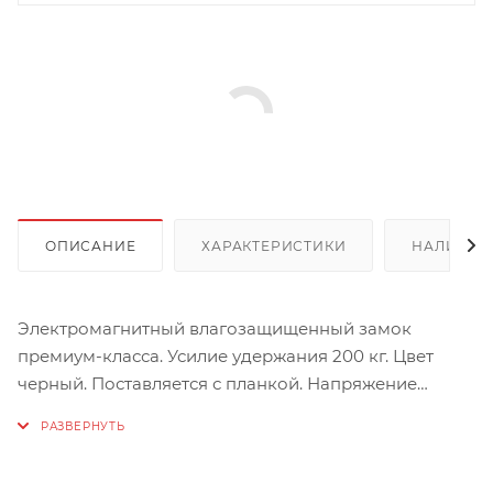
ОПИСАНИЕ
ХАРАКТЕРИСТИКИ
НАЛИЧИЕ
Электромагнитный влагозащищенный замок
премиум-класса. Усилие удержания 200 кг. Цвет
черный. Поставляется с планкой. Напряжение
питания: 11.5-14.5 В. Габаритные размеры
электромагнита: 155х38х24 мм. Габаритные размеры
якоря: 116х35х11 мм. Диапазон рабочих температур: