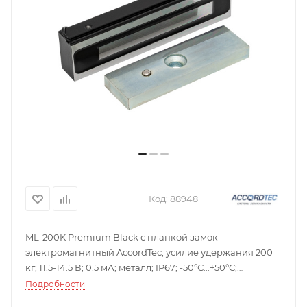
Код:
88948
ML-200K Premium Black с планкой замок
электромагнитный AccordTec; усилие удержания 200
кг; 11.5-14.5 В; 0.5 мА; металл; IP67; -50°С...+50°С;
155х38х24 мм; 1230 г.
Подробности