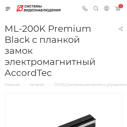
0
ML-200K Premium
Black с планкой
замок
электромагнитный
AccordTec
—
—
Главная
Каталог
СКУД (Системы контроля и управлени