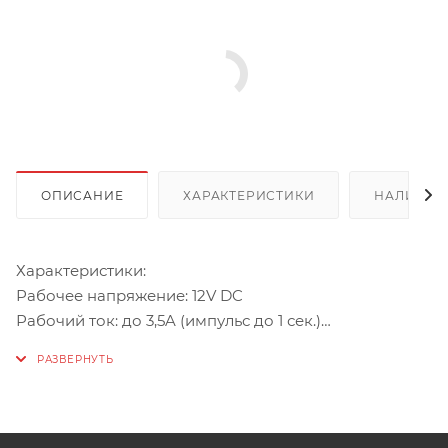
ОПИСАНИЕ
ХАРАКТЕРИСТИКИ
НАЛИЧИЕ
Характеристики:
Рабочее напряжение: 12V DC
Рабочий ток: до 3,5A (импульс до 1 сек.)
Открывается при подаче питания (нормально-
закрытый замок)
Гарантия: более 200 000 циклов
Способ установки: мы внутри, дверь открывается
наружу, петли слева.