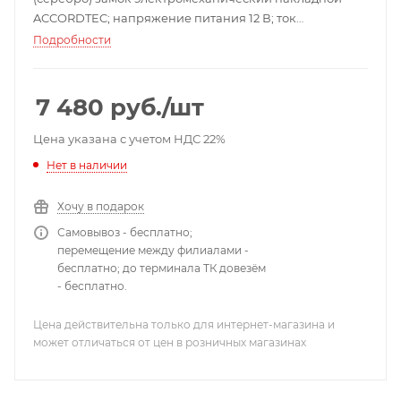
ACCORDTEC; напряжение питания 12 В; ток
потребления 3500 мА; никелированная сталь; от -30
Подробности
до +50 °С; 148x107x35 мм; 1300 г.
7 480
руб.
/шт
Цена указана с учетом НДС 22%
Нет в наличии
Хочу в подарок
Самовывоз - бесплатно;
перемещение между филиалами -
бесплатно; до терминала ТК довезём
- бесплатно.
Цена действительна только для интернет-магазина и
может отличаться от цен в розничных магазинах