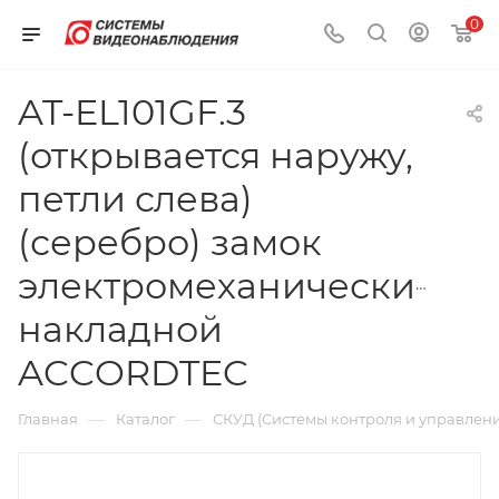
0
AT-EL101GF.3
(открывается наружу,
петли слева)
(серебро) замок
электромеханический
накладной
ACCORDTEC
—
—
Главная
Каталог
СКУД (Системы контроля и управлени