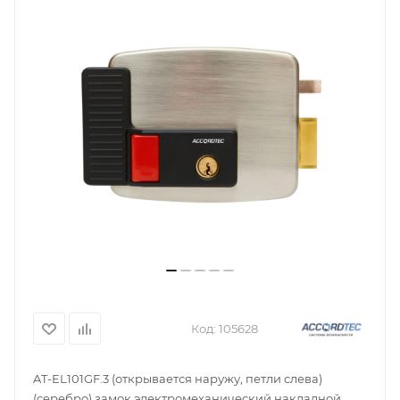
Код:
105628
AT-EL101GF.3 (открывается наружу, петли слева)
(серебро) замок электромеханический накладной