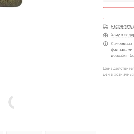
Рассчитать 
Хочу в пода
Самовывоз 
филиалами -
довезём - б
Цена действител
цен в розничных