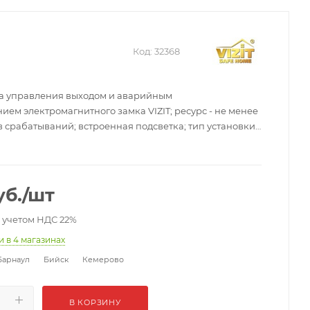
Код:
32368
ка управления выходом и аварийным
ем электромагнитного замка VIZIT; ресурс - не менее
 срабатываний; встроенная подсветка; тип установки:
аллический корпус, индикация, тип контактов НЗ/НР;
18 мм.
б.
/шт
с учетом НДС 22%
ии
в 4 магазинах
Барнаул
Бийск
Кемерово
В КОРЗИНУ