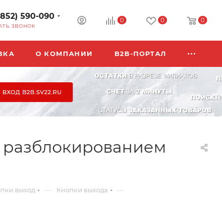
3852) 590-090
0
0
0
АТЬ ЗВОНОК
ВКА
О КОМПАНИИ
B2B-ПОРТАЛ
м разблокированием
—
—
опки выход
Кнопки выхода