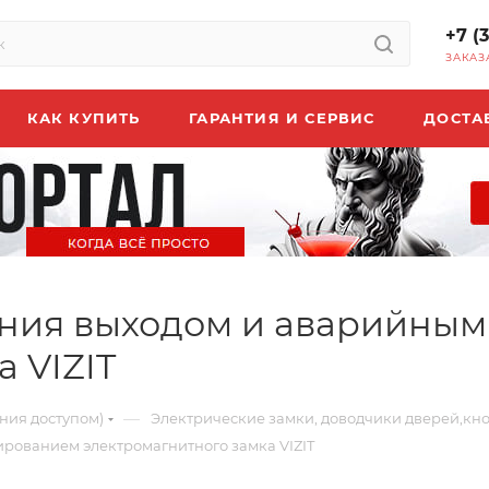
+7 (
ЗАКАЗ
КАК КУПИТЬ
ГАРАНТИЯ И СЕРВИС
ДОСТА
ления выходом и аварийны
 VIZIT
—
ния доступом)
Электрические замки, доводчики дверей,кн
рованием электромагнитного замка VIZIT