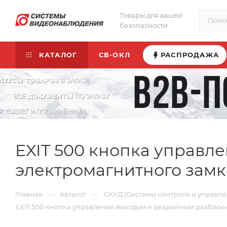
Товары для вашей
безопасности
КАТАЛОГ
СВ-ОКЛ
РАСПРОДАЖА
EXIT 500 кнопка управ
электромагнитного замка
—
—
Главная
Каталог
СКУД (Системы контроля и управле
EXIT 500 кнопка управления выходом и аварийным разблоки