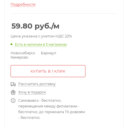
электрическое сопротивление изоляции жил
Подробности
100МОм; электрическая емкость пары 80 нФ;
испытательное переменное напряжение между
жилами 1,4/1,0кВ/1мин; коэффициент затухания на
59.80
руб.
/м
частоте 1000 Гц 0.6дБ/1 км; наружный размер кабеля
7.92мм; расчетная масса кабеля 75.36 кг/км.
Цена указана с учетом НДС 22%
Есть в наличии
в 3 магазинах
Новосибирск
Барнаул
Кемерово
КУПИТЬ В 1 КЛИК
Рассчитать доставку
Хочу в подарок
Самовывоз - бесплатно;
перемещение между филиалами -
бесплатно; до терминала ТК довезём
- бесплатно.