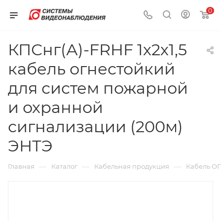
0
КПСнг(А)-FRHF 1х2х1,5
кабель огнестойкий
для систем пожарной
и охранной
сигнализации (200м)
ЭНТЭ
—
—
—
Главная
Каталог
Кабельная продукция
Кабель О