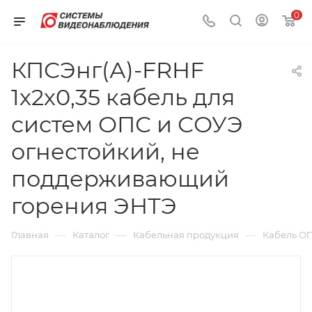
0
КПСЭнг(А)-FRHF
1х2х0,35 кабель для
систем ОПС и СОУЭ
огнестойкий, не
поддерживающий
горения ЭНТЭ
—
—
—
Главная
Каталог
Кабельная продукция
Кабель О