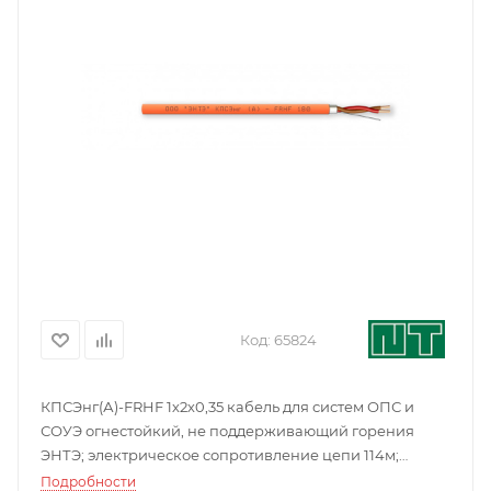
Код:
65824
КПСЭнг(А)-FRHF 1х2х0,35 кабель для систем ОПС и
СОУЭ огнестойкий, не поддерживающий горения
ЭНТЭ; электрическое сопротивление цепи 114м;
электрическое сопротивление изоляции жил
Подробности