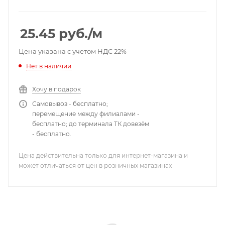
100МОм; электрическая емкость пары 75 нФ;
испытательное переменное напряжение между
жилами 1,4/1,0 кВ/1мин; коэффициент затухания на
25.45
руб.
/м
частоте 1000 Гц 1,9 дБ/1 км; наружный размер кабеля
5,89 мм; расчетная масса кабеля 36,44 кг/км.
Цена указана с учетом НДС 22%
Нет в наличии
Хочу в подарок
Самовывоз - бесплатно;
перемещение между филиалами -
бесплатно; до терминала ТК довезём
- бесплатно.
Цена действительна только для интернет-магазина и
может отличаться от цен в розничных магазинах