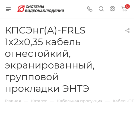
0
КПСЭнг(А)-FRLS
1x2x0,35 кабель
огнестойкий,
экранированный,
групповой
прокладки ЭНТЭ
—
—
—
Главная
Каталог
Кабельная продукция
Кабель О