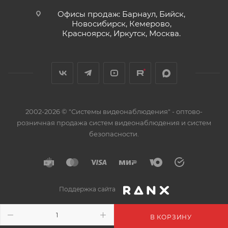
20°С, МОм, не более: 100
Офисы продаж: Барнаул, Бийск,
Электрическая емкость пары, пересчитанное на 1 км
Новосибирск, Кемерово,
длины кабеля, нФ, не более: 75
Красноярск, Иркутск, Москва.
Испытательное переменное напряжение между
жилами, кВ, постоянный/переменный ток - 1 мин:
1,4/1,0
Коэффициент затухания на частоте 1000 Гц, дБ/1 км,
не более: 1.9
Наружный размер кабеля, мм, не более: 5.89
2002-2026 © "Системы видеонаблюдения" - оптово-
Расчетная масса кабеля, кг/км, не более: 37.24
розничная продажа систем видеонаблюдения и систем
безопасности.
Поддержка сайта
В КОРЗИНУ