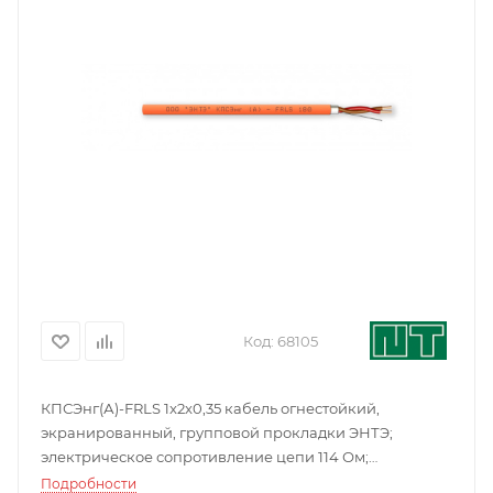
Код:
68105
КПСЭнг(А)-FRLS 1x2x0,35 кабель огнестойкий,
экранированный, групповой прокладки ЭНТЭ;
электрическое сопротивление цепи 114 Ом;
электрическое сопротивление изоляции жил
Подробности