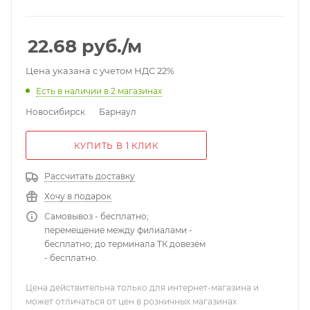
100МОм; электрическая емкость пары 75 нФ;
испытательное переменное напряжение между
жилами 1,4/1,0 кВ/1мин; коэффициент затухания на
22.68
руб.
/м
частоте 1000 Гц 1,9 дБ/1 км; наружный размер кабеля
5,89 мм; расчетная масса кабеля 37,24 кг/км.
Цена указана с учетом НДС 22%
Есть в наличии
в 2 магазинах
Новосибирск
Барнаул
КУПИТЬ В 1 КЛИК
Рассчитать доставку
Хочу в подарок
Самовывоз - бесплатно;
перемещение между филиалами -
бесплатно; до терминала ТК довезём
- бесплатно.
Цена действительна только для интернет-магазина и
может отличаться от цен в розничных магазинах