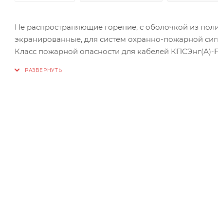
Не распространяющие горение, c оболочкой из пол
экранированные, для систем охранно-пожарной сиг
Класс пожарной опасности для кабелей КПСЭнг(А)-FRHF
Класс пожарной опасности для кабелей КПСЭнг(А)-FRL
Кабели огнестойкие, симметричные предназначены 
до +125°С и относительной влажности воздуха до 98%
Монтаж кабелей должен производиться при темпера
Радиус изгиба при монтаже и эксплуатации должен
оболочке.
Конструкция:
Токопроводящие жилы: однопроволочные из медно
Изоляция токопроводящих жил: огнестойкая кремни
Cердечник: две изолированные жилы скручены в пар
Экран: ламинированная алюминиевая фольга металл
экраном расположен контактный проводник из мед