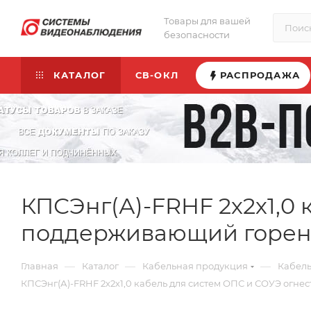
Товары для вашей
безопасности
КАТАЛОГ
СВ-ОКЛ
РАСПРОДАЖА
КПСЭнг(А)-FRHF 2х2х1,0 
поддерживающий горен
—
—
—
Главная
Каталог
Кабельная продукция
Кабел
КПСЭнг(А)-FRHF 2х2х1,0 кабель для систем ОПС и СОУЭ огн