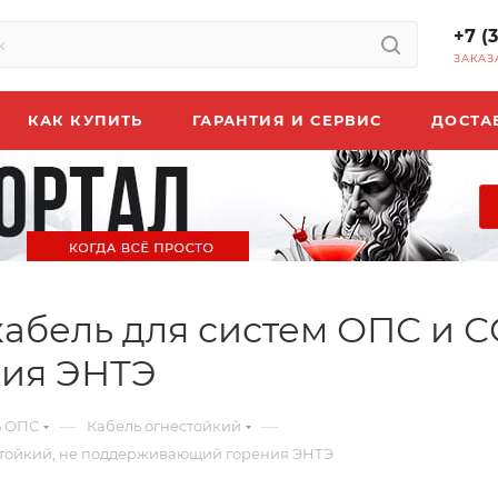
+7 (
ЗАКАЗ
КАК КУПИТЬ
ГАРАНТИЯ И СЕРВИС
ДОСТА
кабель для систем ОПС и С
ия ЭНТЭ
—
—
ь ОПС
Кабель огнестойкий
естойкий, не поддерживающий горения ЭНТЭ