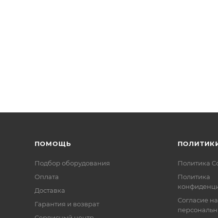
галогенов.
 пересчитанное на 1 км длины кабеля и температуру 20°C
танное на 1 км длины кабеля и температуру 20°С, МОм,
длины кабеля, нФ, не более: 90
 кВ, постоянный/переменный ток - 1 мин: 1,4/1,0
е более: 0.8
ПОМОЩЬ
ПОЛИТИК
Подбор оборудования
Политика C
Оплата
Политика
конфиденци
Доставка
Согласие на
Гарантия и возврат
персональн
Сервисный центр