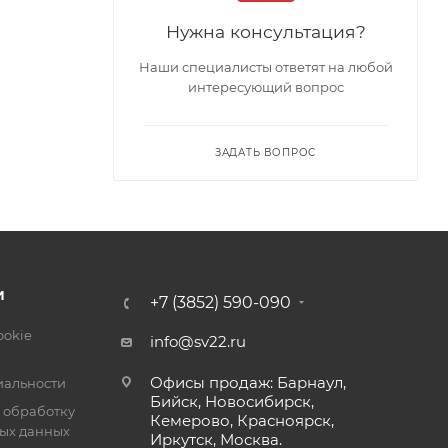
Нужна консультация?
Наши специалисты ответят на любой
интересующий вопрос
, Ом, не
ЗАДАТЬ ВОПРОС
 не
И
+7 (3852) 590-090
ookie
info@sv22.ru
Офисы продаж: Барнаул,
альности
Бийск, Новосибирск,
 обработку
Кемерово, Красноярск,
ых данных
Иркутск, Москва.