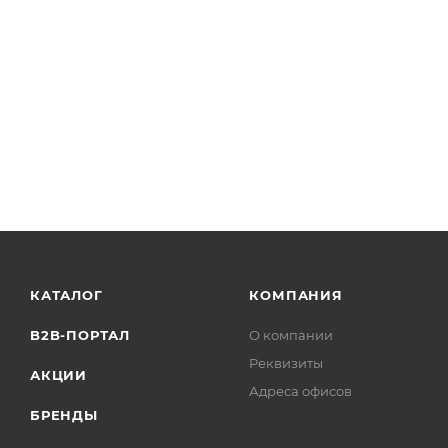
Оболочка: полимерная композиция, не содержащая 
Цвет оболочки: – оранжевый.
Характеристики:
Электрическое сопротивление цепи (двух жил пары),
более: 37.6
Электрическое сопротивление изоляции жил, пересчи
более: 100
Электрическая емкость пары, пересчитанное на 1 км 
Испытательное переменное напряжение между жилами,
Коэффициент затухания на частоте 1000 Гц, дБ/1 км, н
Наружный размер кабеля, мм, не более: 6,4х11,0
КАТАЛОГ
КОМПАНИЯ
Расчетная масса кабеля, кг/км, не более: 98.9
B2B-ПОРТАЛ
О компании
Реквизиты
АКЦИИ
Адреса офисов
БРЕНДЫ