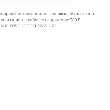
имерной композиции, не содержащей галогенов,
нализации, на рабочее напряжение 300 В.
-П1б.1.1.2.1 ГОСТ 31565-2012.
S-П1б.1.2.2.2ГОСТ 31565-2012.
для эксплуатации при температуре окружающей среды о
 при температуре до +35°С.
туре окружающей среды не ниже -10°С.
 быть не менее 10 номинальных наружных диаметров каб
й мягкой проволоки.
йорганическая резина.
у, две пары уложены параллельно.
ическим слоем внутрь с перекрытием кромок не менее 
ной луженой проволоки.