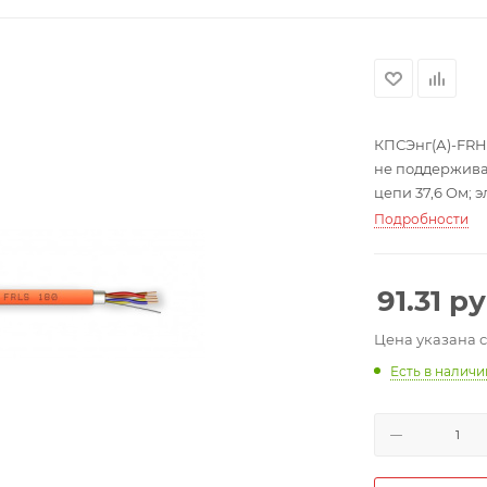
КПСЭнг(А)-FRHF
не поддержива
цепи 37,6 Ом;
электрическая
Подробности
напряжение ме
на частоте 1000
расчетная масс
91.31
ру
Цена указана 
Есть в налич