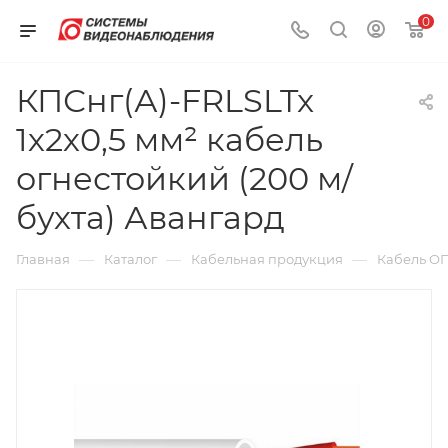
0
КПСнг(А)-FRLSLTx
1х2х0,5 мм² кабель
огнестойкий (200 м/
бухта) Авангард
—
—
—
Главная
Каталог
Кабельная продукция
Кабель О