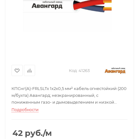
Код:
41263
КПСнг(А)-FRLSLTx 1х2х0,5 мм² кабель огнестойкий (200
м/бухта) Авангард; неэкранированный, с
пониженным газо- и дымовыделением и низкой
токсичностью продуктов горения. Внешний D=5,65 мм.
Подробности
Оболочка белого цвета.
42
руб.
/м