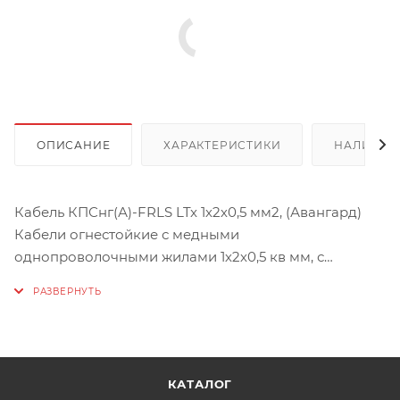
ОПИСАНИЕ
ХАРАКТЕРИСТИКИ
НАЛИЧИЕ
Кабель КПСнг(А)-FRLS LTx 1х2х0,5 мм2, (Авангард)
Кабели огнестойкие с медными
однопроволочными жилами 1х2х0,5 кв мм, с
изоляцией из кремнийорганической резины и
оболочкой из ПВХ пластиката с пониженным газо- и
дымовыделением и низкой токсичностью
продуктов горения. Применяются в системах
пожарной и охранной сигнализации (ОПС),
КАТАЛОГ
системах оповещения и управления эвакуацией