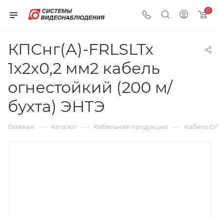
0
КПСнг(А)-FRLSLTx
1x2x0,2 мм2 кабель
огнестойкий (200 м/
бухта) ЭНТЭ
—
—
—
Главная
Каталог
Кабельная продукция
Кабель О