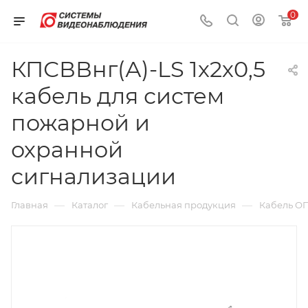
0
КПСВВнг(А)-LS 1х2х0,5
кабель для систем
пожарной и
охранной
сигнализации
—
—
—
Главная
Каталог
Кабельная продукция
Кабель О