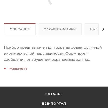
ОПИСАНИЕ
ХАРАКТЕРИСТИКИ
НАЛИЧИЕ
Прибор предназначен для охраны объектов жилой
икоммерческой недвижимости. Формирует
сообщения онарушении охраняемых зон на
объекте и передает их в центр мониторинга
поканалам сотовой телефонной связи стандарта
GSM и сети Ethernet (опционально). Работает с
проводным ибеспроводным оборудованием ООО
НТКФ «Си-Норд» и других производителей.
КАТАЛОГ
Характеристики:
B2B-ПОРТАЛ
Основной источник электропитания: Сеть