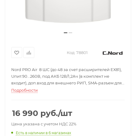
Код:
78801
Nord PRO Air 8 ШС (до 48 за счет расширителей ЕХ81),
Uпит.90...260В, под АКБ 12В/1,2Ач (в комплект не
входит), доп.вход для внешнего РИП, SMA-разъем для
внешней GSM-антенны; t-раб.-30…+50°С, габ.размеры
Подробности
200*187*61 мм; 0,4 кг.
16 990
руб.
/шт
Цена указана с учетом НДС 22%
Есть в наличии
в 6 магазинах