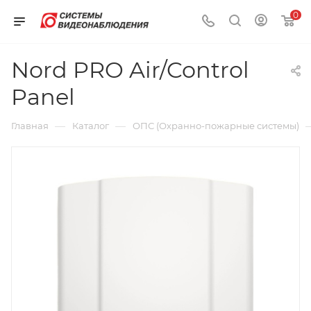
0
Nord PRO Air/Control
Panel
—
—
Главная
Каталог
ОПС (Охранно-пожарные системы)