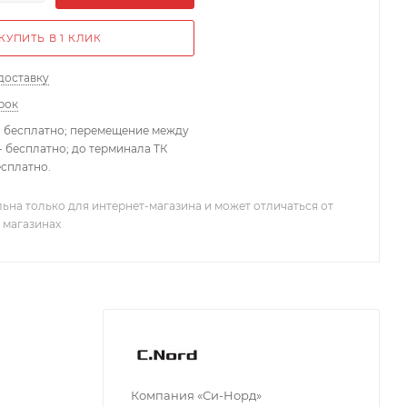
КУПИТЬ В 1 КЛИК
доставку
рок
- бесплатно; перемещение между
 бесплатно; до терминала ТК
есплатно.
ьна только для интернет-магазина и может отличаться от
 магазинах
Компания «Си-Норд»