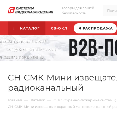
Товары для вашей
безопасности
КАТАЛОГ
СВ-ОКЛ
РАСПРОДАЖА
СН-СМК-Мини извещател
радиоканальный
—
—
Главная
Каталог
ОПС (Охранно-пожарные системы)
СН-СМК-Мини извещатель охранный магнитоконтактный р