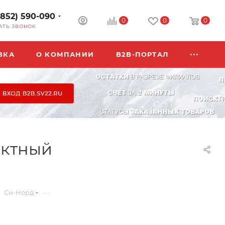
3852) 590-090
0
0
0
АТЬ ЗВОНОК
ВКА
О КОМПАНИИ
B2B-ПОРТАЛ
актный
—
Си-Норд