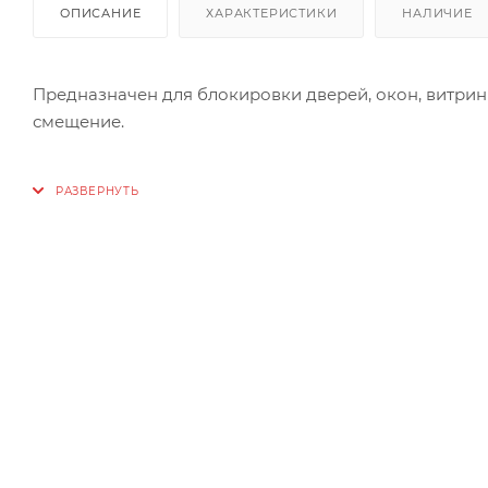
ОПИСАНИЕ
ХАРАКТЕРИСТИКИ
НАЛИЧИЕ
Предназначен для блокировки дверей, окон, витрин
смещение.
Особенности:
малогабаритный корпус;
отправляет сообщение о тревоге на контрольную п
двунаправленный канал связи;
автоматически переходит на резервную частоту при
Описание:
Расстояние между датчиком и магнитом:
при размыкании контакта
при восстановлении контакта
более 15 мм
менее 5 мм