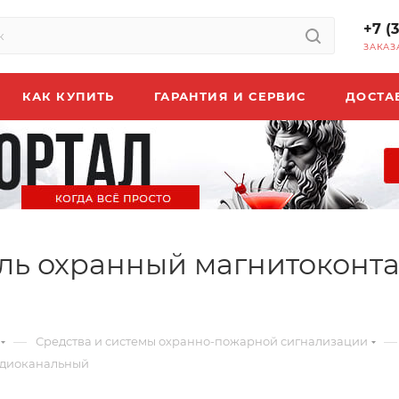
+7 (
ЗАКАЗ
КАК КУПИТЬ
ГАРАНТИЯ И СЕРВИС
ДОСТА
ь охранный магнитоконт
—
—
Средства и системы охранно-пожарной сигнализации
адиоканальный