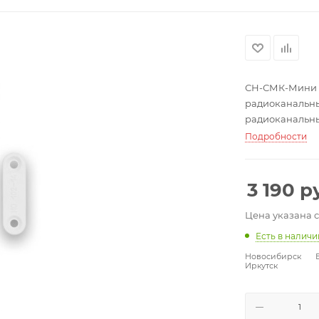
СН-СМК-Мини 
радиоканальны
радиоканальный; 
-20…+50°С; 97*25
Подробности
3 190
ру
Цена указана 
Есть в налич
Новосибирск
Иркутск