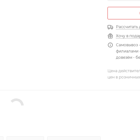
Рассчитать 
Хочу в пода
Самовывоз 
филиалами -
довезём - б
Цена действител
цен в розничных