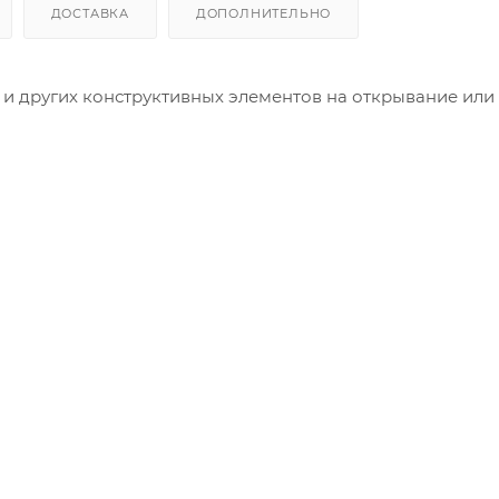
ДОСТАВКА
ДОПОЛНИТЕЛЬНО
 и других конструктивных элементов на открывание или
анель Норд GSM;
 сложной помеховой обстановке на основной частоте.