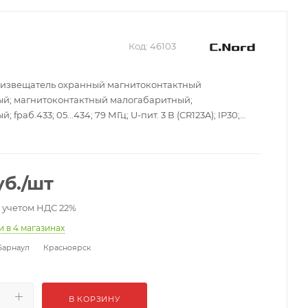
Код:
46103
извещатель охранный магнитоконтактный
й; магнитоконтактный малогабаритный;
fраб.433; 05...434; 79 МГц; U-пит. 3 В (CR123A); IP30;
*21 мм; 50 г.
б.
/шт
с учетом НДС 22%
ии
в 4 магазинах
Барнаул
Красноярск
В КОРЗИНУ