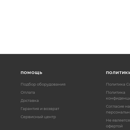
3A. Входит в комплект.
ПОМОЩЬ
ПОЛИТИК
Подбор оборудования
Политика C
Оплата
Политика
конфиденци
Доставка
Согласие на
Гарантия и возврат
персональн
Сервисный центр
Не являетс
офертой