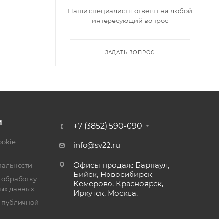
Наши специалисты ответят на любой
интересующий вопрос
ЗАДАТЬ ВОПРОС
И
+7 (3852) 590-090
ookie
info@sv22.ru
Офисы продаж: Барнаул,
альности
Бийск, Новосибирск,
 обработку
Кемерово, Красноярск,
ых данных
Иркутск, Москва.
я публичной