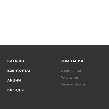
Элементы питания: одна литиевая батарея типа CR12
Срок службы батарей питания: 5 лет
Диапазон рабочих температур: От −20° C до +50° С
Габариты: 97 × 25 × 21 мм
Масса: 50 г
Степень защиты оболочкой: IP30.
КАТАЛОГ
КОМПАНИЯ
B2B-ПОРТАЛ
О компании
Реквизиты
АКЦИИ
Адреса офисов
БРЕНДЫ