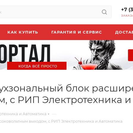
+7 (
ЗАКАЗ
КАК КУПИТЬ
ГАРАНТИЯ И СЕРВИС
ДОСТА
ухзональный блок расшир
, с РИП Электротехника и
—
отехника и Автоматика
соковольтным выходом, с РИП Электротехника и Автоматика