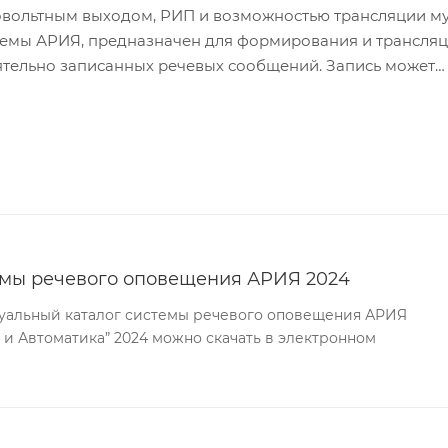
овольтным выходом, РИП и возможностью трансляции м
темы АРИЯ, предназначен для формирования и трансля
оятельно записанных речевых сообщений. Запись может
ю программатора. Отличаются малым токопотреблением
 Все БРО системы АРИЯ оснащены встроенной
ний в каждую из зон, отдельное оповещение персонала
дартные речевые сообщения: "Производится проверка с
очно покинуть помещение!" и т.д. Кроме того, на заводе
ных в студии сообщения, в том числе и на иностраных я
емы речевого оповещения АРИЯ 2024
так и при дальнейшем ее использовании. Обратившись н
х сообщений.
уальный каталог системы речевого оповещения АРИЯ
а и Автоматика” 2024 можно скачать в электронном
ообщений