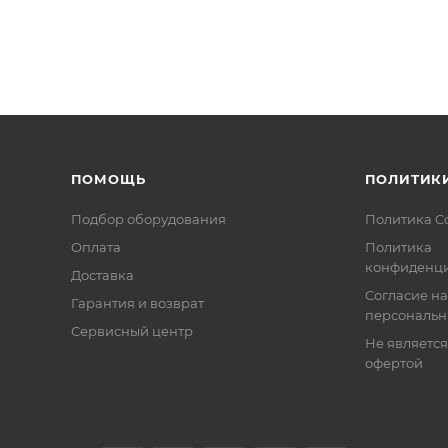
кунд
офонной панели АРИЯ-МКП-4, оборудования ГО и ЧС, п
ой 50 Гц, В: 220,00
24
·А, не более: 400
ПОМОЩЬ
ПОЛИТИК
Подбор оборудования
Политика C
Оплата
Политика
конфиденци
Доставка
Согласие на
Гарантия и возврат
персональн
Сервисный центр
 кОм: 4,7
Не являетс
офертой
 не более: 40
, не более: 50
 менее: