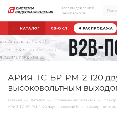
Товары для вашей
безопасности
КАТАЛОГ
СВ-ОКЛ
РАСПРОДАЖА
АРИЯ-ТС-БР-РМ-2-120 дв
высоковольтным выходом
—
—
—
Главная
Каталог
Оповещения системы
Электр
АРИЯ-ТС-БР-РМ-2-120 двухзональный блок расширения с вы