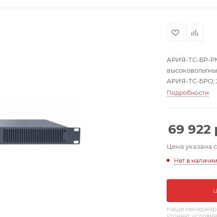
АРИЯ-ТС-БР-РМ
высоковольтны
АРИЯ-ТС-БРО; 2х
оповещения и п
Подробности
мм; 3,75 кг.
69 922
Цена указана 
Нет в наличи
Наши менеджеры
уточнят условия