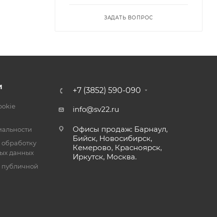
ЗАДАТЬ ВОПРОС
леера
И
+7 (3852) 590-090
ookie
info@sv22.ru
Офисы продаж: Барнаул,
альности
Бийск, Новосибирск,
 обработку
Кемерово, Красноярск,
ых данных
Иркутск, Москва.
я публичной