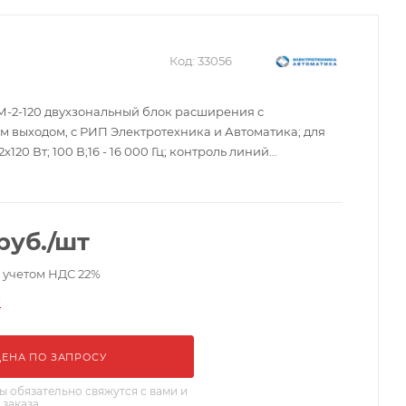
Код:
33056
-2-120 двухзональный блок расширения с
м выходом, с РИП Электротехника и Автоматика; для
120 Вт; 100 В;16 - 16 000 Гц; контроль линий
итания; встроенный РИП 24 В; -10…+55 °С; 430х45х270
руб.
/шт
с учетом НДС 22%
и
ЦЕНА ПО ЗАПРОСУ
 обязательно свяжутся с вами и
 заказа