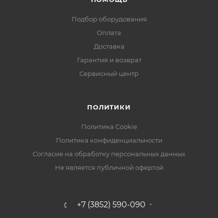
обеспечивает возможность использования в
уличных условиях.
Подбор оборудования
Оплата
Характеристики:
Доставка
Чувствительный элемент: 1/2.7" CMOS SC501AI 5Мп
Гарантия и возврат
(16:9)
Расшифровка: *Full Color – технология,
Сервисный центр
обеспечивающая полноцветное отображение в
условиях низкой освещенности за счет
ПОЛИТИКИ
использования подсветки Warm Light (теплый свет).
Поддержка AoC: Да (только в TVI)
Политика Cookie
Дальность подсветки: 2 диода Warm Light (до 20м)
Политика конфиденциальности
Яркость подсветки: Авто/Вручную
Согласие на обработку персональных данных
Режим работы подсветки: Вкл(Авто)/Выкл
Не является публичной офертой
Объектив: Фиксированный 2.8 мм
Чувствительность: Цв. 0.01Лк (F1.2) Full Color* 0Лк с
подсветкой белым светом
+7 (3852) 590-090
Разъем ввода/ вывода: BNC, разъем питания