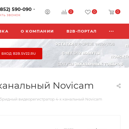
3852) 590-090
0
0
0
АТЬ ЗВОНОК
ВКА
О КОМПАНИИ
B2B-ПОРТАЛ
х канальный Novicam
 гибридный видеорегистратор 4-х канальный Novicam