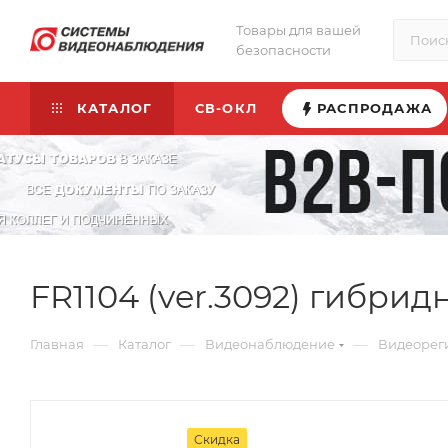
Товары для вашей
безопасности
КАТАЛОГ
СВ-ОКЛ
РАСПРОДАЖА
FR1104 (ver.3092) гибри
—
—
—
Главная
Каталог
Видеонаблюдение
Видеорег
Скидка