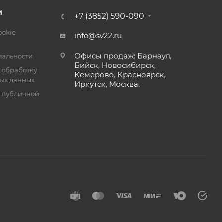
И
+7 (3852) 590-090
ookie
info@sv22.ru
ы
управляет
Офисы продаж: Барнаул,
альности
дения и
Бийск, Новосибирск,
 обработку
Кемерово, Красноярск,
ых данных
Иркутск, Москва.
ешения,
я публичной
А его