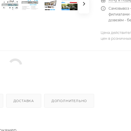
Самовывоз 
филиалами -
довезём - б
Цена действител
цен в розничных
ДОСТАВКА
ДОПОЛНИТЕЛЬНО
еокамер