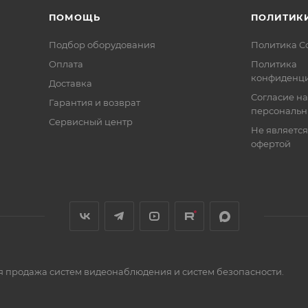
 позволяют легко подключиться к видеорегистратору
ПОМОЩЬ
ПОЛИТИК
Подбор оборудования
Политика C
т объединять мультигибридные и IP видеорегистратор
Оплата
Политика
удалённой настройки и управления. Кроме того FR1104 
конфиденци
Доставка
осигнала, что облегчает настройку системы видеонаблю
Согласие на
Гарантия и возврат
персональн
ановленную систему видеонаблюдения до высокого разр
Сервисный центр
Не являетс
незаменимым помощником по обеспечению безопасности. 
офертой
регистратору легко вписаться в интерьер объекта
я продажа систем видеонаблюдения и систем безопасности.