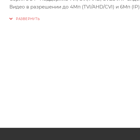
Видео в разрешении до 4Мп (TVI/AHD/CVI) и 6Мп (IP)
Формат записи H.265+ / H.265 / H.264+ / H.264
Бесплатный облачный сервис Р2Р
Поддержка HDD до 10Тб
Поддержка интеллектуальной аналитики на аналого
Поддержка AoC - прием аудиосигнала совместно с 
Просмотр с мобильных устройств на iOS и Android
Описание:
Novicam FR1104 представляет собой 4х канальный в
сигнала высокого разрешения. Она позволяет испо
передавать его на расстояние до 500 метров.
Благодаря высокопроизводительному процессору и
настраивается под необходимые условия. Функция 
(TVI/CVI/AHD/CVBS) были подключены к видеорегист
необходимости дополнительных настроек. Novicam F
4 Мп Lite. Возможность настройки качества записи 
экономить место на жёстком диске (поддерживается