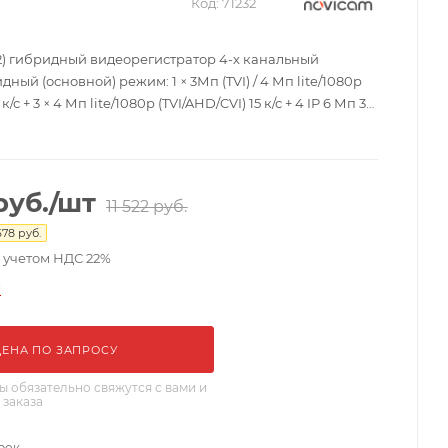
Код:
71232
92) гибридный видеорегистратор 4-х канальный
ный (основной) режим: 1 × 3Мп (TVI) / 4 Мп lite/1080р
 к/с + 3 × 4 Мп lite/1080р (TVI/AHD/CVI) 15 к/с + 4 IP 6 Мп 30
× 6Мп 30 к/с; 1 x SATA 3,5" до 10 Тб; бесплатный
 Р2Р; 4 × RCA; от -10°C до +55°C; 315×45×242 мм.
руб.
/шт
11 522
руб.
678
руб.
с учетом НДС 22%
и
ЦЕНА ПО ЗАПРОСУ
 обязательно свяжутся с вами и
 заказа
рок