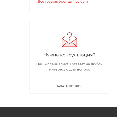
Все товары бренда Novicam
Нужна консультация?
огового
Наши специалисты ответят на любой
интересующий вопрос
о 4 Мп и
 гибко
ЗАДАТЬ ВОПРОС
логии
 1080р и
воляет