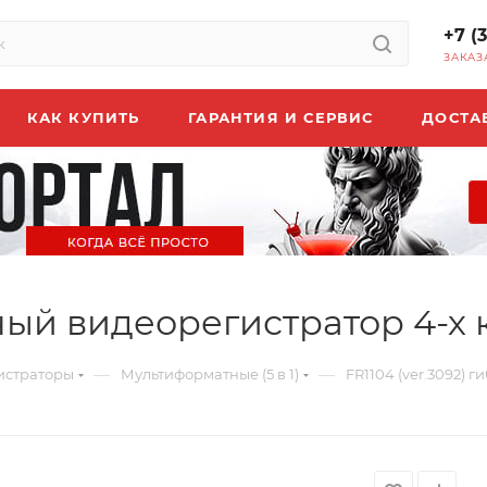
+7 (
ЗАКАЗ
КАК КУПИТЬ
ГАРАНТИЯ И СЕРВИС
ДОСТА
дный видеорегистратор 4-
—
—
истраторы
Мультиформатные (5 в 1)
FR1104 (ver.3092)