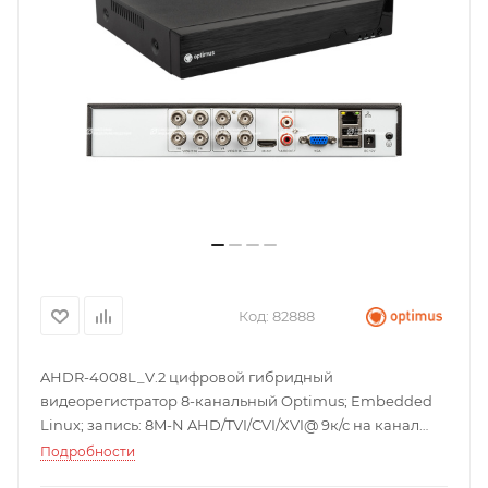
Код:
82888
AHDR-4008L_V.2 цифровой гибридный
видеорегистратор 8-канальный Optimus; Embedded
Linux; запись: 8M-N AHD/TVI/CVI/XVI@ 9к/с на канал
5MП AHD/TVI/CVI/XVI @8к/с на канал 4MП
Подробности
AHD/TVI/CVI/XVI@10к/с на канал 1080P