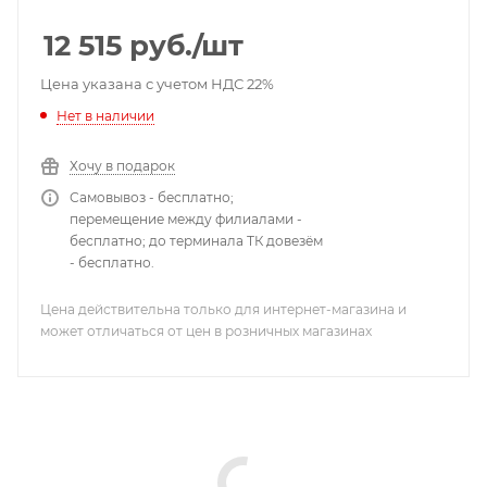
AHD/TVI/CVI/XVI@18к/с на канал; поддержка аудио по
коаксиалу; 1 HDD SATA до 14 ТБ (серия HDD для
12 515
руб.
/шт
видеонаблюдения), максимальный архив 14TБ (не в
комплекте); 8 BNC; 1 RCA; 0...+55°С; 255x215x44 мм; 950 г.
Цена указана с учетом НДС 22%
Нет в наличии
Хочу в подарок
Самовывоз - бесплатно;
перемещение между филиалами -
бесплатно; до терминала ТК довезём
- бесплатно.
Цена действительна только для интернет-магазина и
может отличаться от цен в розничных магазинах