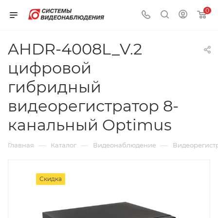
0
AHDR-4008L_V.2
цифровой
гибридный
видеорегистратор 8-
канальный Optimus
—
—
—
Главная
Каталог
Видеонаблюдение
Видеорегист
Скидка