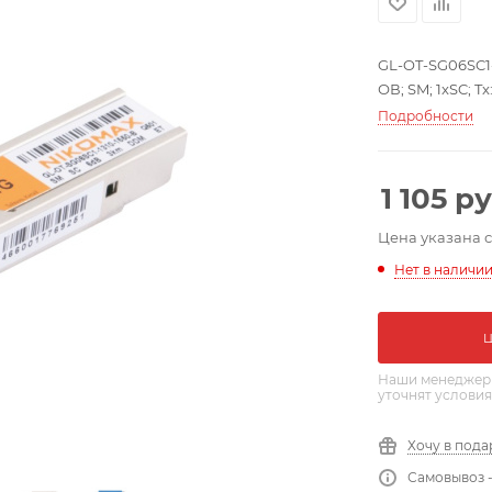
GL-OT-SG06SC1-
ОВ; SM; 1xSC; Tx
Подробности
1 105
ру
Цена указана 
Нет в наличи
Наши менеджеры
уточнят условия
Хочу в пода
Самовывоз 