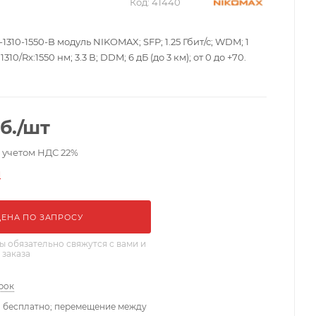
Код:
41440
1310-1550-B модуль NIKOMAX; SFP; 1.25 Гбит/с; WDM; 1
:1310/Rx:1550 нм; 3.3 В; DDM; 6 дБ (до 3 км); от 0 до +70.
б.
/шт
с учетом НДС 22%
и
ЦЕНА ПО ЗАПРОСУ
 обязательно свяжутся с вами и
 заказа
рок
- бесплатно; перемещение между