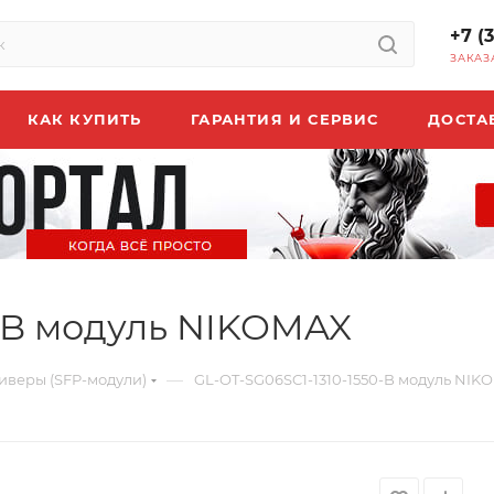
+7 (
ЗАКАЗ
КАК КУПИТЬ
ГАРАНТИЯ И СЕРВИС
ДОСТА
0-B модуль NIKOMAX
—
иверы (SFP-модули)
GL-OT-SG06SC1-1310-1550-B модуль NIK