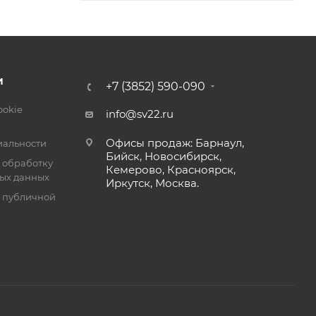
И
+7 (3852) 590-090
ookie
info@sv22.ru
Офисы продаж: Барнаул,
альности
Бийск, Новосибирск,
 обработку
Кемерово, Красноярск,
ых данных
Иркутск, Москва.
я публичной