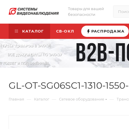
Товары для вашей
безопасности
КАТАЛОГ
СВ-ОКЛ
РАСПРОДАЖА
GL-OT-SG06SC1-1310-155
—
—
—
Главная
Каталог
Сетевое оборудование
Транс