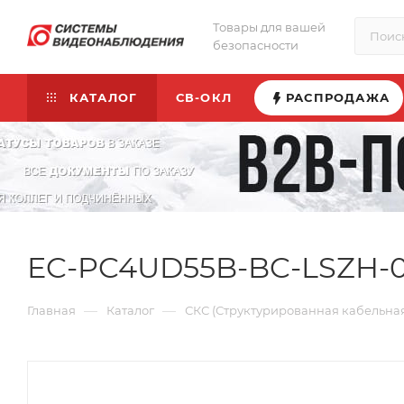
Товары для вашей
безопасности
КАТАЛОГ
СВ-ОКЛ
РАСПРОДАЖА
EC-PC4UD55B-BC-LSZH-
—
—
Главная
Каталог
СКС (Структурированная кабельная