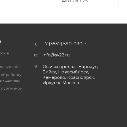
ЗАДАТЬ ВОПРОС
И
+7 (3852) 590-090
ookie
info@sv22.ru
-AnyLan,
Офисы продаж: Барнаул,
альности
Бийск, Новосибирск,
 обработку
Кемерово, Красноярск,
ых данных
Иркутск, Москва.
я публичной