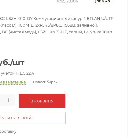
Код:
28384
BC-LSZH-010-GY Коммутационный шнур NETLAN U/UTP
(Класс D), 100МГц, 2хRJ45/8P8C, T568B, заливной,
C (чистая медь), LSZH нг(B)-HF, серый, 1м, уп-ка 10шт.
уб.
/шт
с учетом НДС 22%
ии
в 1 магазине
Новосибирск
В КОРЗИНУ
КУПИТЬ В 1 КЛИК
доставку