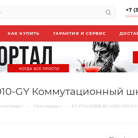
+7 (
ЗАКАЗ
КАК КУПИТЬ
ГАРАНТИЯ И СЕРВИС
ДОСТА
010-GY Коммутационный ш
—
—
 система)
Патч-корды
EC-PC4UD55B-BC-LSZH-010-GY