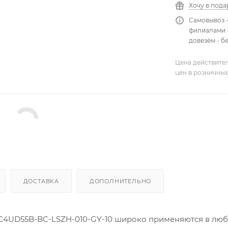
Хочу в пода
Самовывоз 
филиалами -
довезём - б
Цена действител
цен в розничных
ДОСТАВКА
ДОПОЛНИТЕЛЬНО
C4UD55B-BC-LSZH-010-GY-10 широко применяются в лю