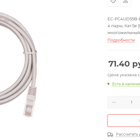
EC-PC4UD55B-
4 пары, Кат.5е 
многожильный, B
Подробности
71.40
р
Цена указана 
Есть в налич
Рассчитать 