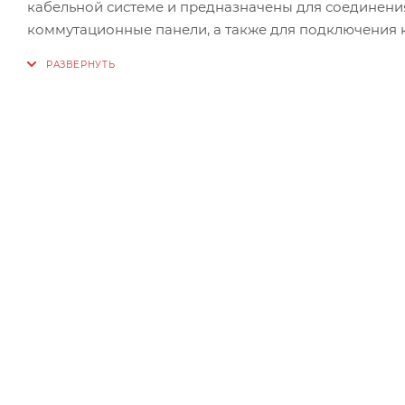
кабельной системе и предназначены для соединени
коммутационные панели, а также для подключения 
Они обеспечивают высокую надежность соединения 
перекоммутацию.
Коммутационные шнуры состоят из отрезка многожи
Разводка кабеля в коммутационных шнурах произве
NIKOMAX защищено заливным колпачком, что сущест
Технические характеристики:
Длина: 1м
Тип коннекторов: 2xRJ45/8P8C
Схема разводки: С обоих концов по стандарту T568
Защитный колпачок: Заливной, с защитой защелки
Категория: 5e
Полоса пропускания: 100 МГц
Исполнение: Неэкранированное
Тип кабеля: U/UTP
Количество пар: 4