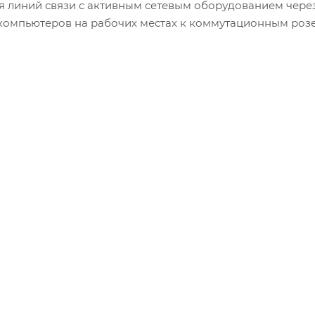
я линий связи с активным сетевым оборудованием чере
компьютеров на рабочих местах к коммутационным розе
и позволяют в случае необходимости быстро произвес
льного патч-кабеля, оконцованного разъемами типа RJ
дена по стандарту T568B. Место крепления коннектора 
венно увеличивает срок службы патч-корда.
B