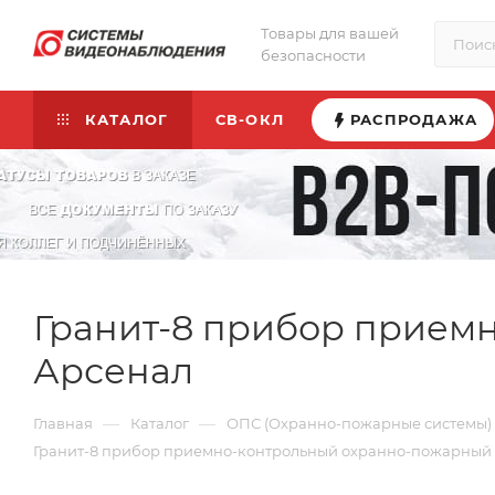
Товары для вашей
безопасности
КАТАЛОГ
СВ-ОКЛ
РАСПРОДАЖА
Гранит-8 прибор прием
Арсенал
—
—
Главная
Каталог
ОПС (Охранно-пожарные системы)
Гранит-8 прибор приемно-контрольный охранно-пожарный