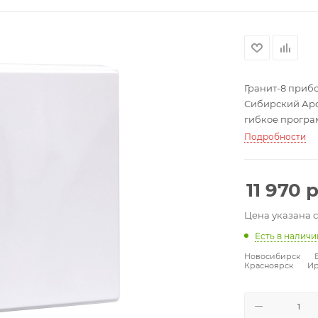
Гранит-8 при
Сибирский Арсе
гибкое програм
700 г.
Подробности
11 970
р
Цена указана 
Есть в налич
Новосибирск
Красноярск
Ир