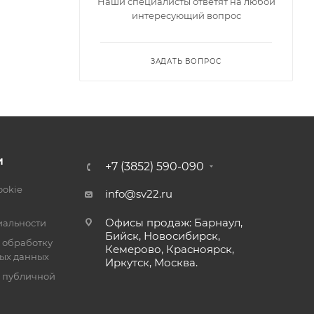
Наши специалисты ответят на любой
интересующий вопрос
ЗАДАТЬ ВОПРОС
ампа.
одит на
И
+7 (3852) 590-090
т, шлейф
и
ookie
info@sv22.ru
л и линия
Офисы продаж: Барнаул,
альности
Бийск, Новосибирск,
 обработку
Кемерово, Красноярск,
ых данных
Иркутск, Москва.
емя 15
я публичной
х