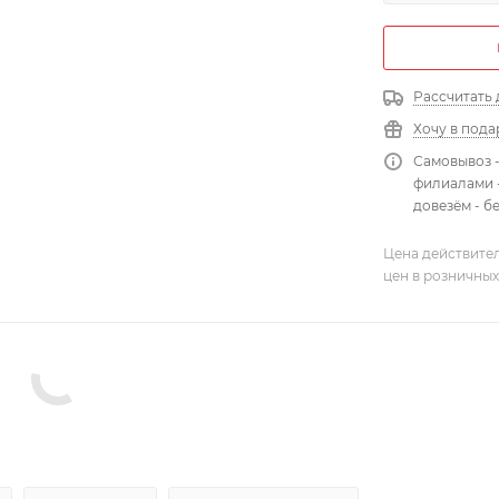
Рассчитать 
Хочу в пода
Самовывоз 
филиалами -
довезём - б
Цена действител
цен в розничных