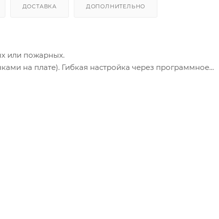
ДОСТАВКА
ДОПОЛНИТЕЛЬНО
х или пожарных.
ками на плате). Гибкая настройка через программное
е к компьютеру через разъем microUSB.
ьту централизованного наблюдения) либо передает на п
нием «сухих» контактов реле ПЦН1 и ПЦН2.
тель ТМ;
я прибора;
ами, брелоками и/или ключами ТМ с помощью универсал
ООО НПО «Сибирский Арсенал» (приобретается отдельно
 в пожарном ШС).
(кнопки «ПУСК» и «СТОП»);