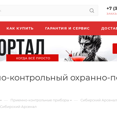
+7 (
ЗАКАЗ
КАК КУПИТЬ
ГАРАНТИЯ И СЕРВИС
ДОСТА
но-контрольный охранно-
—
—
Приемно-контрольные приборы
Сибирский Арсенал
 Сибирский Арсенал