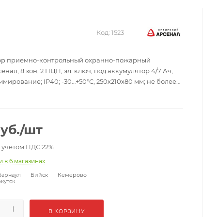
Код:
1523
бор приемно-контрольный охранно-пожарный
нал; 8 зон; 2 ПЦН; эл. ключ, под аккумулятор 4/7 Ач;
мирование; IP40; -30…+50°С, 250х210х80 мм; не более
уб.
/шт
с учетом НДС 22%
ии
в 6 магазинах
Барнаул
Бийск
Кемерово
кутск
В КОРЗИНУ