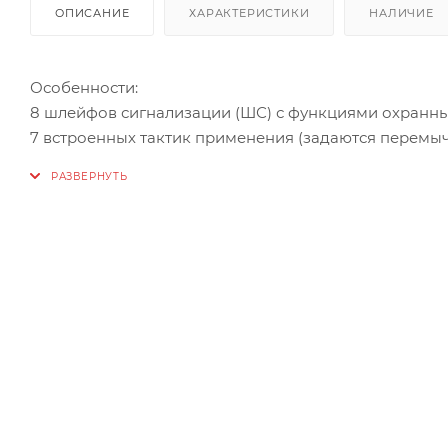
ОПИСАНИЕ
ХАРАКТЕРИСТИКИ
НАЛИЧИЕ
Особенности:
8 шлейфов сигнализации (ШС) с функциями охранны
7 встроенных тактик применения (задаются перемыч
обеспечение — конфигуратор ARS-prog. Подключени
Прибор работает автономно (без подключения к пул
извещения «Пожар1», «Пожар2» и «Тревога» размыка
Способы постановки на охрану и снятия с охраны:
электронными ключами Touch Memory через считыва
кнопками «1»…«8» на панели индикации и управлени
Proximity-картами, набором цифрового кода кнопк
считывателя «Портал» варианты 2…10 производства 
Два входа для подключения считывателей ТМ.
Способы управления оповещением при пожаре:
автоматически (при определении события «Пожар2»
вручную с панели индикации и управления прибора 