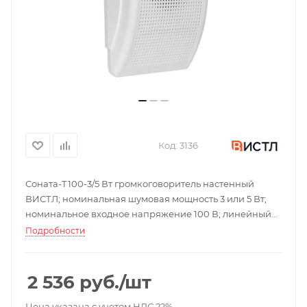
Код:
3136
Соната-Т100-3/5 Вт громкоговоритель настенный
ВИСТЛ; номинальная шумовая мощность 3 или 5 Вт;
номинальное входное напряжение 100 В; линейный
уровень чувствительности не менее: 92 дБ; IP41;
Подробности
-10...+50 °С; 160х265х73 мм; не более 0,7 кг.
2 536
руб.
/шт
Цена указана с учетом НДС 22%