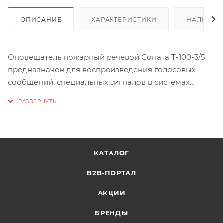
ОПИСАНИЕ
ХАРАКТЕРИСТИКИ
НАЛИЧИЕ
Оповещатель пожарный речевой Соната Т-100-3/5
предназначен для воспроизведения голосовых
сообщений, специальных сигналов в системах
пожарного оповещения (СОУЭ), речевой
информации и фоновой музыки в системах
громкоговорящей связи, звукоусиления и
трансляции.
Громкоговоритель выпускается в корпусе для
КАТАЛОГ
настенного монтажа.
B2B-ПОРТАЛ
Характеристики:
АКЦИИ
Номинальная шумовая мощность, Вт: 3 или 5
Номинальное входное напряжение, В: 100
БРЕНДЫ
Эффективно воспроизводимый диапазон частот, Гц,