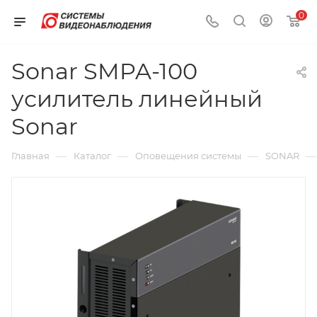
0
Sonar SMPA-100
усилитель линейный
Sonar
—
—
—
—
Главная
Каталог
Оповещения системы
SONAR