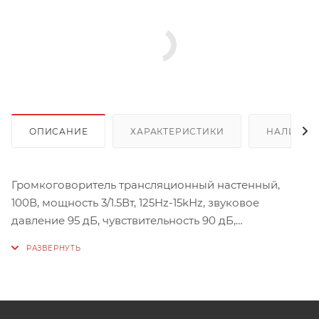
ОПИСАНИЕ
ХАРАКТЕРИСТИКИ
НАЛИЧИЕ
Громкоговоритель трансляционный настенный,
100В, мощность 3/1.5Вт, 125Hz-15kНz, звуковое
давление 95 дБ, чувствительность 90 дБ,
195*175*86мм, 0.7кг, ABS-пластик.
Характеристики:
Тип изделия: Навесное
Производитель: Sonar