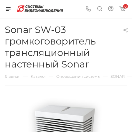
0
Sonar SW-03
громкоговоритель
трансляционный
настенный Sonar
—
—
—
—
Главная
Каталог
Оповещения системы
SONAR