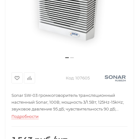
Код:
107605
Sonar SW-03 громкоговоритель трансляционный
настенный Sonar; 100В; мощность 3/1.5Вт; 125Hz-15kНz;
звуковое давление 95 дБ; чувствительность 90 дБ;
частотный диапазон 125-15000 Гц; ABS-пластик; IP20;
Подробности
195*175*86мм; 0.7кг.