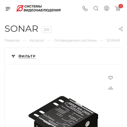
0
SONAR
210
—
—
—
Главная
Каталог
Оповещения системы
SONAR
ФИЛЬТР