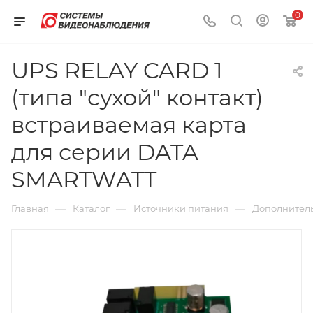
0
UPS RELAY CARD 1
(типа "сухой" контакт)
встраиваемая карта
для серии DATA
SMARTWATT
—
—
—
Главная
Каталог
Источники питания
Дополнител