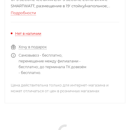
SMARTWATT; размещение в 19' стойку/напольное;
подключение до 4 внешних батарейных блоков к
Подробности
ИБП; емкость 7 АКБ; до 40 °С; 480x432x88 мм; 19 кг.
Нет в наличии
Хочу в подарок
Самовывоз - бесплатно;
перемещение между филиалами -
бесплатно; до терминала ТК довезём
- бесплатно.
Цена действительна только для интернет-магазина и
может отличаться от цен в розничных магазинах