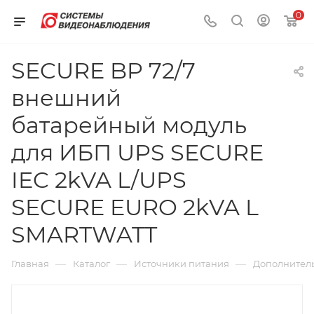
0
SECURE BP 72/7
внешний
батарейный модуль
для ИБП UPS SECURE
IEC 2kVA L/UPS
SECURE EURO 2kVA L
SMARTWATT
—
—
—
Главная
Каталог
Источники питания
Дополнител