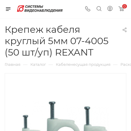
0
Крепеж кабеля
круглый 5мм 07-4005
(50 шт/уп) REXANT
—
—
—
Главная
Каталог
Кабеленесущая продукция
Расх