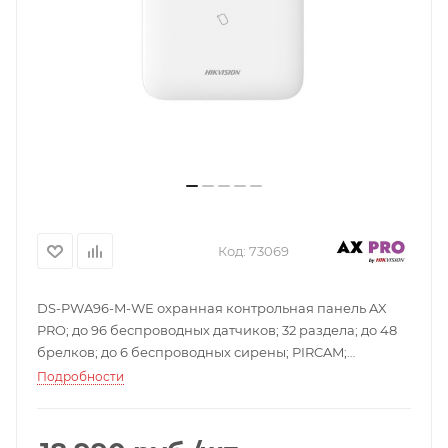
Код:
73069
DS-PWA96-M-WE охранная контрольная панель AX
PRO; до 96 беспроводных датчиков; 32 раздела; до 48
брелков; до 6 беспроводных сирены; PIRCAM;
встроенный LAN и WI-FI, 3G/4G, 2 SIM; 868МГц
Подробности
двухсторонная связь с TRI-X технологией; дальность
радиоканала до 2000м; поддержка до 4 репитеров;
поддержка до 4-х каналов видео; встроенный