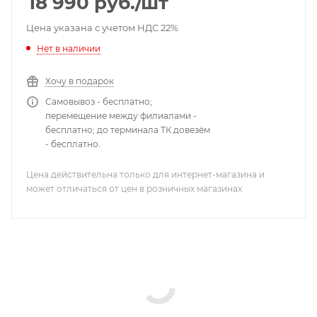
18 990
руб.
/шт
считыватель; Web интерфейс; ISUP 5.0; ISAPI; SIA-DC09
протокол, Contact-ID, SIA-DCS; AC 220-240В; до
Цена указана с учетом НДС 22%
6Вт; встроеная АКБ 4,5Ач до 12 часов; -10°C...+55°C;
Нет в наличии
размер 170×170×38мм; пластик; Mifare карты в
комплекте; 557,5 кг.
Хочу в подарок
Самовывоз - бесплатно;
перемещение между филиалами -
бесплатно; до терминала ТК довезём
- бесплатно.
Цена действительна только для интернет-магазина и
может отличаться от цен в розничных магазинах