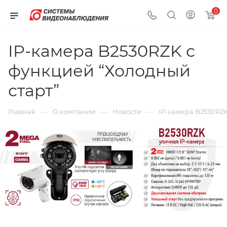
0
IP-камера B2530RZK с
функцией “Холодный
старт”
—
—
—
Главная
О компании
Новости
IP-камера B2530RZK