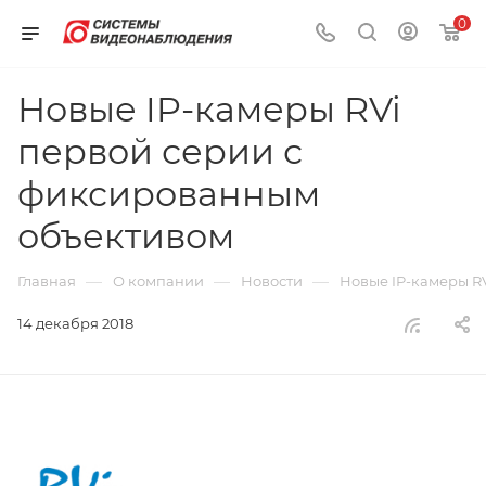
0
Новые IP-камеры RVi
первой серии с
фиксированным
объективом
—
—
—
Главная
О компании
Новости
Новые IP-камеры R
14 декабря 2018