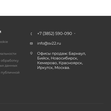
И
+7 (3852) 590-090
ookie
info@sv22.ru
Офисы продаж: Барнаул,
альности
Бийск, Новосибирск,
 обработку
Кемерово, Красноярск,
ых данных
Иркутск, Москва.
я публичной