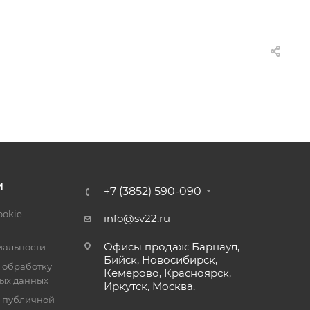
И
+7 (3852) 590-090
ookie
info@sv22.ru
Офисы продаж: Барнаул,
альности
Бийск, Новосибирск,
 обработку
Кемерово, Красноярск,
ых данных
Иркутск, Москва.
я публичной