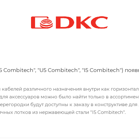
5 Combitech", "U5 Combitech", "I5 Combitech") по
кабелей различного назначения внутри как горизонтальн
ля аксессуаров можно было найти только в ассортимент
 перегородки будут доступны к заказу в конструктиве для
ничных лотков из нержавеющей стали "I5 Combitech".