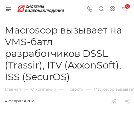
0
Macroscop вызывает на
VMS-батл
разработчиков DSSL
(Trassir), ITV (AxxonSoft),
ISS (SecurOS)
—
—
—
Главная
О компании
Новости
Macroscop вызывает 
4 февраля 2020