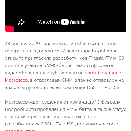
28 января 2020 года компания Macroscop в лице
генерального директора Александра Коробкова
открыто пригласила разработчиков Trassir, ITV и ISS
принять участие в VMS-батле. Вызов в формате
видеообращения опубликован на
Youtube-канале
Macroscop
, в отраслевых СМИ, а также отправлен на
эл.почты руководителей компаний DSSL, ITV и ISS.
Macroscop ждет решения от команд до 10 февраля
Подробности проведения VMS- батла, а также статус
принятия приглашения к участию в нем
разработчиков DSSL, ITV и ISS, доступны на
сайте