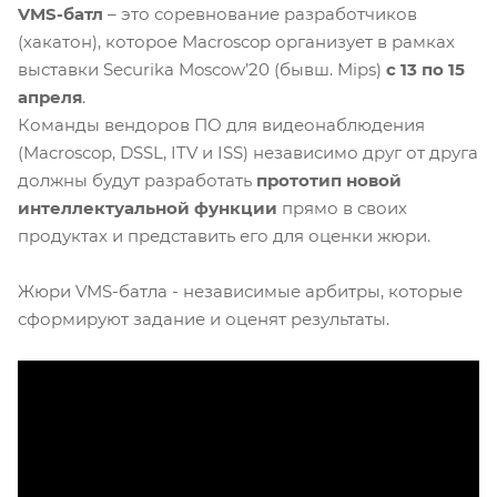
VMS-батл
– это соревнование разработчиков
(хакатон), которое Macroscop организует в рамках
выставки Securika Moscow’20 (бывш. Mips)
с 13 по 15
апреля
.
Команды вендоров ПО для видеонаблюдения
(Macroscop, DSSL, ITV и ISS) независимо друг от друга
должны будут разработать
прототип новой
интеллектуальной функции
прямо в своих
продуктах и представить его для оценки жюри.
Жюри VMS-батла - независимые арбитры, которые
сформируют задание и оценят результаты.