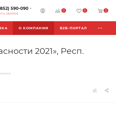
3852) 590-090
0
0
0
АТЬ ЗВОНОК
ВКА
О КОМПАНИИ
B2B-ПОРТАЛ
ности 2021», Респ.
 Минск