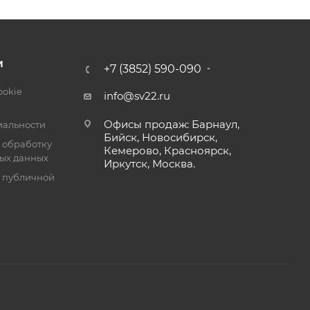
И
+7 (3852) 590-090
ookie
info@sv22.ru
Офисы продаж: Барнаул,
альности
Бийск, Новосибирск,
 обработку
Кемерово, Красноярск,
ых данных
Иркутск, Москва.
я публичной