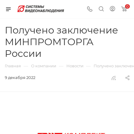
0
Получено заключение
МИНПРОМТОРГА
России
—
—
—
Главная
О компании
Новости
Получено заключ
9 декабря 2022