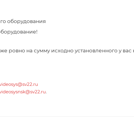
ого оборудования
оборудование!
е ровно на сумму исходно установленного у вас 
videosys@sv22.ru
videosysnsk@sv22.ru
.