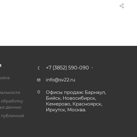
И
+7 (3852) 590-090
ookie
info@sv22.ru
Офисы продаж: Барнаул,
альности
Бийск, Новосибирск,
 обработку
Кемерово, Красноярск,
ых данных
Иркутск, Москва.
я публичной