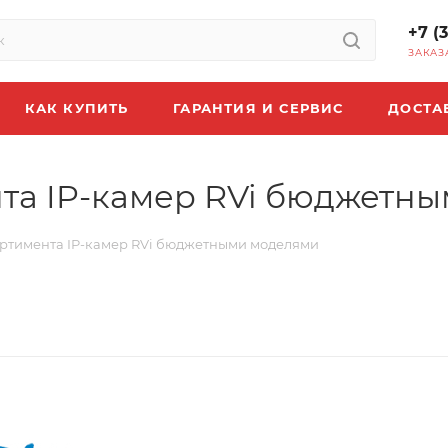
+7 (
ЗАКАЗ
КАК КУПИТЬ
ГАРАНТИЯ И СЕРВИС
ДОСТА
та IP-камер RVi бюджетн
ртимента IP-камер RVi бюджетными моделями