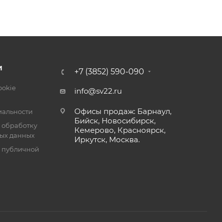
И
+7 (3852) 590-090
ookie
info@sv22.ru
Офисы продаж: Барнаул,
альности
Бийск, Новосибирск,
 обработку
Кемерово, Красноярск,
ых данных
Иркутск, Москва.
я публичной