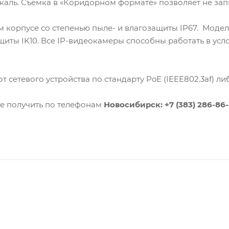
икаль. Съемка в «Коридорном формате» позволяет не з
 корпусе со степенью пыле- и влагозащиты IP67. Модел
иты IK10. Все IP-видеокамеры способны работать в усл
 сетевого устройства по стандарту PoE (IEEE802.3af) либ
 получить по телефонам
Новосибирск: +7 (383) 286-86-8