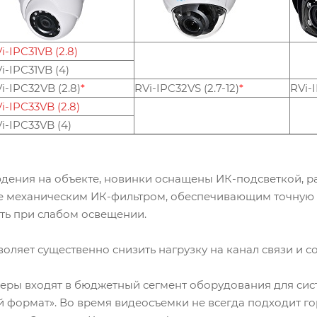
i-IPC31VB (2.8)
i-IPC31VB (4)
i-IPC32VB (2.8)
*
RVi-IPC32VS (2.7-12)
*
RVi-I
i-IPC33VB (2.8)
i-IPC33VB (4)
дения на объекте, новинки оснащены ИК-подсветкой, рас
 также механическим ИК-фильтром, обеспечивающим точну
ть при слабом освещении.
оляет существенно снизить нагрузку на канал связи и 
амеры входят в бюджетный сегмент оборудования для си
формат». Во время видеосъемки не всегда подходит го