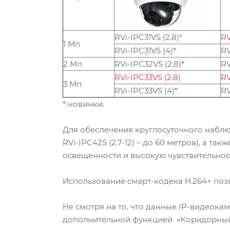
RVi-IPC31VS (2.8)*
RV
1 Мп
RVi-IPC31VS (4)
*
RV
2 Мп
RVi-IPC32VS (2.8)
*
RV
RVi-IPC33VS (2.8)
RV
3 Мп
RVi-IPC33VS (4)
*
RV
*
новинки.
Для обеспечения круглосуточного наблю
RVi-IPC42S (2.7-12) – до 60 метров), а
освещенности и высокую чувствительнос
Использование смарт-кодека H.264+ позв
Не смотря на то, что данные IP-видеок
дополнительной функцией «Коридорный 