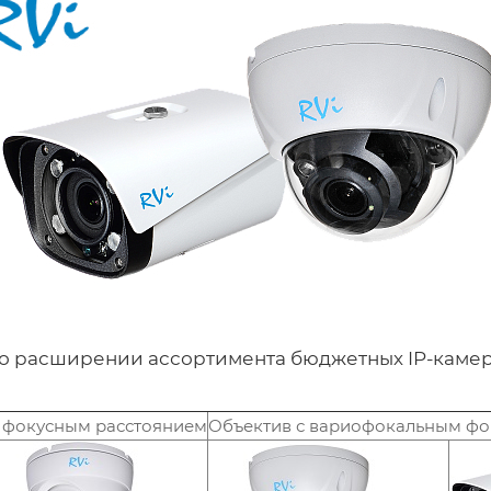
 о расширении ассортимента бюджетных IP-камер
 фокусным расстоянием
Объектив с вариофокальным фо