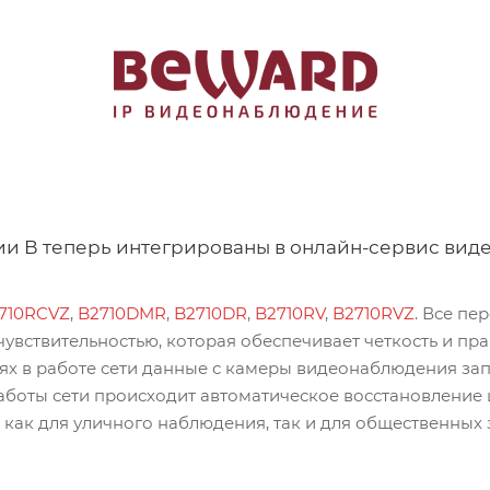
и В теперь интегрированы в онлайн-сервис вид
710RCVZ
,
B2710DMR
,
B2710DR
,
B2710RV
,
B2710RVZ
. Все п
вствительностью, которая обеспечивает четкость и пр
оях в работе сети данные с камеры видеонаблюдения за
работы сети происходит автоматическое восстановление
как для уличного наблюдения, так и для общественных