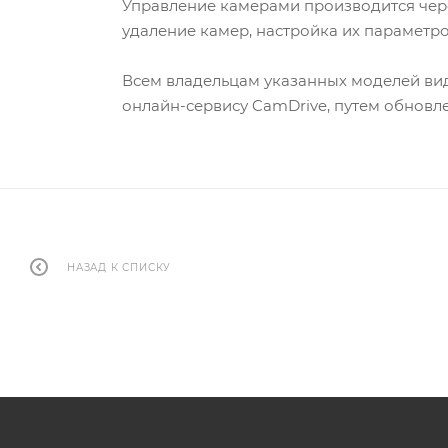
Управление камерами производится чере
удаление камер, настройка их параметр
Всем владельцам указанных моделей вид
онлайн-сервису CamDrive, путем обновл
НАЗАД К СПИСКУ