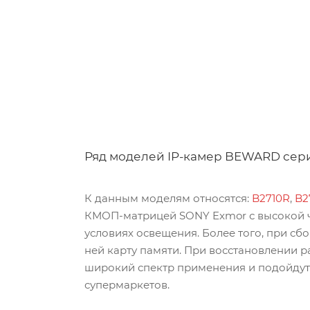
Ряд моделей IP-камер BEWARD сери
К данным моделям относятся:
B2710R
,
B2
КМОП-матрицей SONY Exmor с высокой чу
условиях освещения. Более того, при сб
ней карту памяти. При восстановлении 
широкий спектр применения и подойдут 
супермаркетов.