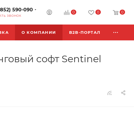
3852) 590-090
0
0
0
АТЬ ЗВОНОК
ВКА
О КОМПАНИИ
B2B-ПОРТАЛ
говый софт Sentinel