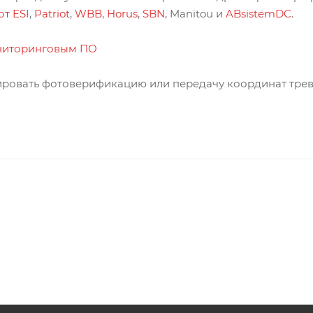
от ESI
,
Patriot
,
WBB
,
Horus
,
SBN
, Manitou и
ABsistemDC
.
ониторинговым ПО
грировать фотоверификацию или передачу координат тре