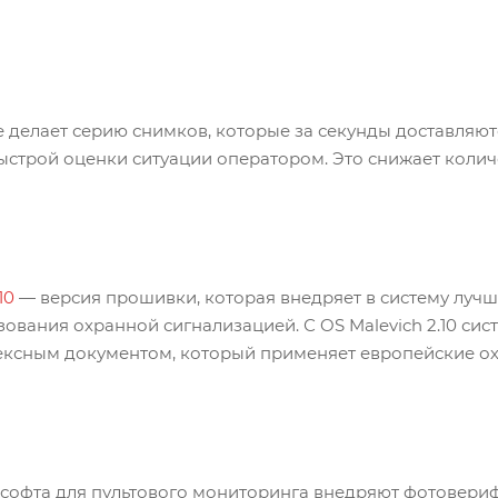
 делает серию снимков, которые за секунды доставляют
ыстрой оценки ситуации оператором. Это снижает колич
10
— версия прошивки, которая внедряет в систему луч
ования охранной сигнализацией. С OS Malevich 2.10 сис
ексным документом, который применяет европейские о
софта для пультового мониторинга внедряют фотоверифи