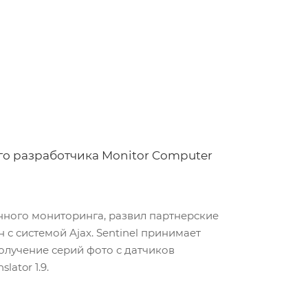
го разработчика Monitor Computer
нного мониторинга, развил партнерские
 системой Ajax. Sentinel принимает
олучение серий фото с датчиков
ator 1.9.