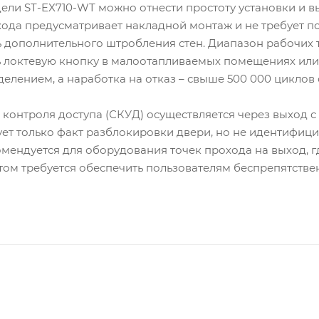
ли ST-EX710-WT можно отнести простоту установки и 
хода предусматривает накладной монтаж и не требует п
ь дополнительного штробления стен. Диапазон рабочих 
ать локтевую кнопку в малоотапливаемых помещениях или
лением, а наработка на отказ – свыше 500 000 циклов с
контроля доступа (СКУД) осуществляется через выход с
т только факт разблокировки двери, но не идентифицир
мендуется для оборудования точек прохода на выход, 
этом требуется обеспечить пользователям беспрепятст