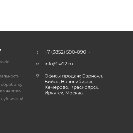
И
+7 (3852) 590-090
ookie
info@sv22.ru
Офисы продаж: Барнаул,
альности
Бийск, Новосибирск,
 обработку
Кемерово, Красноярск,
ых данных
Иркутск, Москва.
я публичной