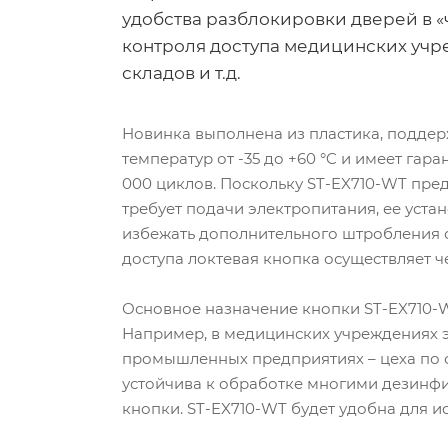
удобства разблокировки дверей в «
контроля доступа медицинских учр
складов и т.д.
Новинка выполнена из пластика, поддер
температур от -35 до +60 °C и имеет гар
000 циклов. Поскольку ST-EX710-WT пре
требует подачи электропитания, ее уста
избежать дополнительного штробления с
доступа локтевая кнопка осуществляет ч
Основное назначение кнопки ST-EX710-W
Например, в медицинских учреждениях э
промышленных предприятиях – цеха по сб
устойчива к обработке многими дезинф
кнопки. ST-EX710-WT будет удобна для и