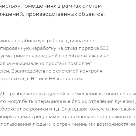
чистых» помещениях в рамках систем
еждений, производственных объектов,
живает стабильную работу в диапазоне
антированную наработку на отказ порядка 500
дусматривает накладной способ монтажа и не
новка максимально проста и позволяет
тен. Взаимодействие с системой контроля
ерез выход с НР или НЗ контактом.
T – разблокировка дверей в помещениях с повышенными
то могут быть операционные блоки, отделения лучевой д
орке электроники и т.д. Благодаря тому, что локтевая к
ицирующими средствами, что позволяет поддерживать 
спользования людьми с ограниченными возможностями и 