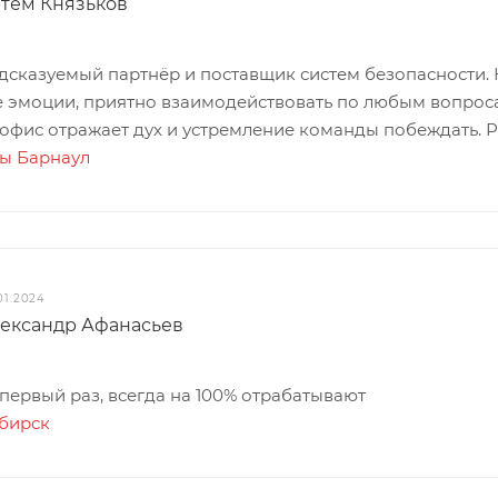
тём Князьков
дсказуемый партнёр и поставщик систем безопасности. 
 эмоции, приятно взаимодействовать по любым вопроса
 офис отражает дух и устремление команды побеждать. 
ты Барнаул
01.2024
лександр Афанасьев
ервый раз, всегда на 100% отрабатывают
ибирск