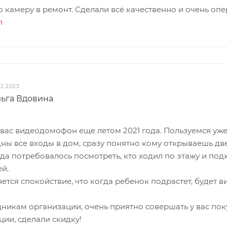
 камеру в ремонт. Сделали всё качественно и очень оп
л
02.2023
ьга Вдовина
вас видеодомофон еще летом 2021 года. Пользуемся уже 1
дны все входы в дом, сразу понятно кому открываешь две
гда потребовалось посмотреть, кто ходил по этажу и по
й.
ется спокойствие, что когда ребенок подрастет, будет 
никам организации, очень приятно совершать у вас пок
ции, сделали скидку!