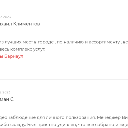
12.2023
хаил Климентов
 лучших мест в городе , по наличию и ассортименту , все
весь комплекс услуг.
ты Барнаул
12.2023
ман С.
деонаблюдение для личного пользования. Менеджер Викт
ибо складу. Был приятно удивлён, что всё собрано и ждё