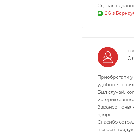
Сдавал недавно
2Gis Барнау
17.
Ол
Приобретали у 
удобно, что ви
Был случай, ко
историю записе
Заранее появля
дверь!
Спасибо сотруд
в своей продук