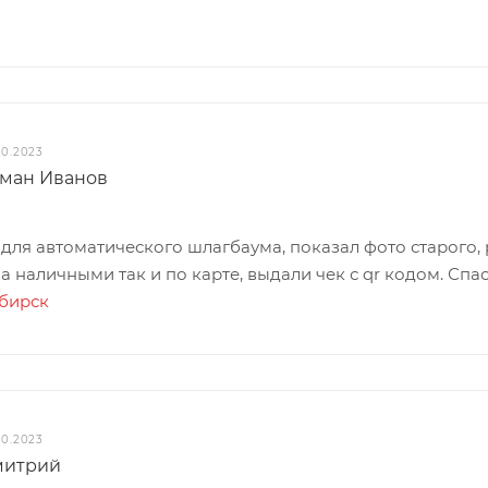
л
10.2023
ман Иванов
для автоматического шлагбаума, показал фото старого, 
а наличными так и по карте, выдали чек с qr кодом. Спа
ибирск
10.2023
митрий