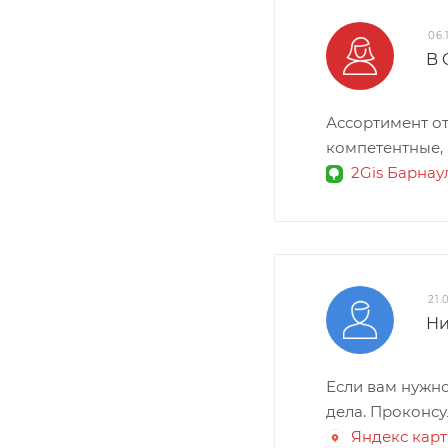
06.
​B 
Ассортимент от
компетентные,
2Gis Барнау
21.
Ни
Если вам нужно
дела. Проконсу
Яндекс кар