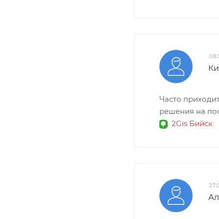
08.
Ки
Часто приходит
решения на по
2Gis Бийск
27.
Ал