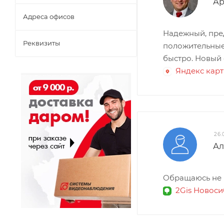
Ар
Адреса офисов
Надежный, пре
Реквизиты
положительные
быстро. Новый
Яндекс кар
26.
​А
Обращаюсь не п
2Gis Новос