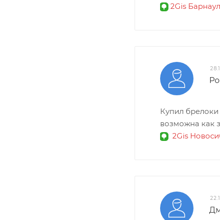
2Gis Барнау
28.
Ро
Купил брелоки 
возможна как з
2Gis Новос
22.
Д