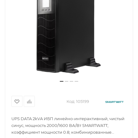
Код:
105199
UPS DATA 2kVA ИБП линейно-интерактивный, чистый
синус, мощность 2000/1600 ВА/Вт SMARTWATT;
коэффициент мощности 0.8; комбинированные