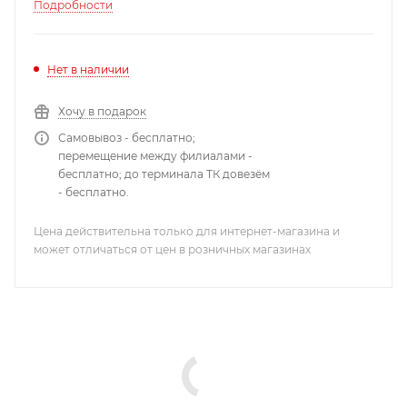
выходные розетки Schuko и IEC13; LCD-дисплей; USB-
Подробности
порт; защита по RJ11-45; поддержка NUT; мощность
1600 Вт; диапазон частот от 42.5 до 69; емкость АКБ 9;
ток заряда АКБ 3 А; 5...40 °С; 50 дБ; 440x410x132 мм; 25
Нет в наличии
кг.
Хочу в подарок
Самовывоз - бесплатно;
перемещение между филиалами -
бесплатно; до терминала ТК довезём
- бесплатно.
Цена действительна только для интернет-магазина и
может отличаться от цен в розничных магазинах