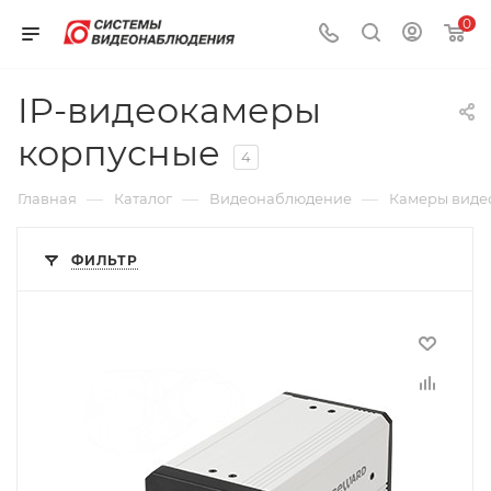
0
IP-видеокамеры
корпусные
4
—
—
—
Главная
Каталог
Видеонаблюдение
Камеры виде
ФИЛЬТР