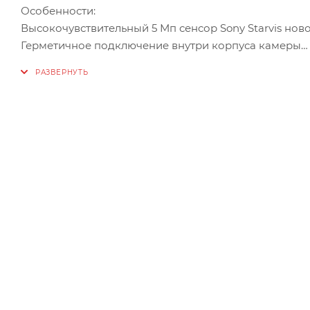
Особенности:
Высокочувствительный 5 Мп сенсор Sony Starvis нов
Герметичное подключение внутри корпуса камеры
RTMP – поддержка отправки потока на стрим-сервисы
Встроенная видеоаналитика
Антивандальная IK10, уличное исполнение, IP67, от -
Объектив 2.8 / 3.6 мм (на выбор)
Аппаратная поддержка расширенного динамическог
Поддержка кодирования: H.265/H.264/MJPEG, подде
Функция “стабилизация изображения”
3D-регулировка объектива
Встроенный микрофон
Поддержка ONVIF profile S/G/T/Q (V18.12)
Поддержка SIP-протокола
Поддержка карты памяти microSDXC (до 256 ГБ)
Поддержка технологии PoE
Описание: