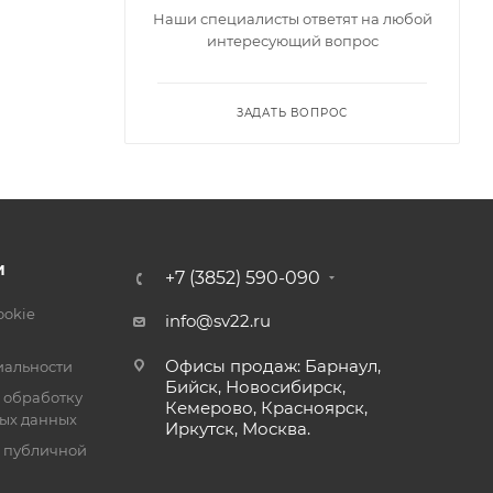
Наши специалисты ответят на любой
интересующий вопрос
умов в
ть такие
точной
ЗАДАТЬ ВОПРОС
 морозе
учае
,
И
+7 (3852) 590-090
обытие,
ookie
info@sv22.ru
Офисы продаж: Барнаул,
альности
Бийск, Новосибирск,
 обработку
Кемерово, Красноярск,
ых данных
Иркутск, Москва.
я и
я публичной