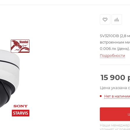
SV3210DB (2,8
встроенным ми
0.006 лк (день)
592×1944, 2592×
Подробности
объектив: 2.8 м
ИК-фильтр, про
2xWDR до 120 
15 900
до 256 ГБ; IP67, 
Цена указана 
Нет в наличи
Наши менеджеры
уточнят условия