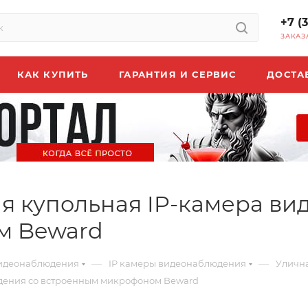
+7 (
ЗАКАЗ
КАК КУПИТЬ
ГАРАНТИЯ И СЕРВИС
ДОСТА
ная купольная IP-камера в
м Beward
—
—
идеонаблюдения
IP камеры видеонаблюдения
Улична
людения со встроенным микрофоном Beward