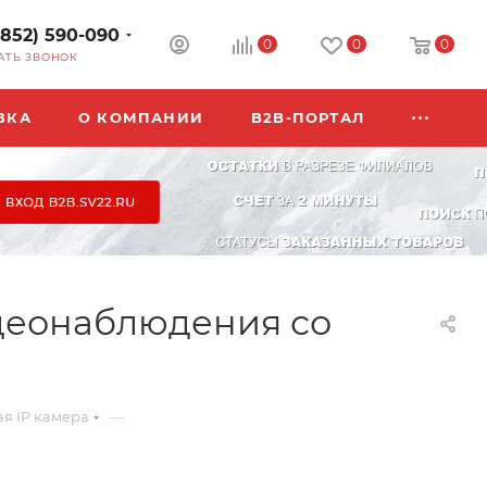
3852) 590-090
0
0
0
АТЬ ЗВОНОК
ВКА
О КОМПАНИИ
B2B-ПОРТАЛ
идеонаблюдения со
—
я IP камера