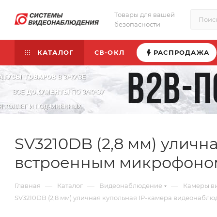
Товары для вашей
безопасности
КАТАЛОГ
СВ-ОКЛ
РАСПРОДАЖА
SV3210DB (2,8 мм) улич
встроенным микрофоно
—
—
—
Главная
Каталог
Видеонаблюдение
Камеры в
SV3210DB (2,8 мм) уличная купольная IP-камера видеонаб