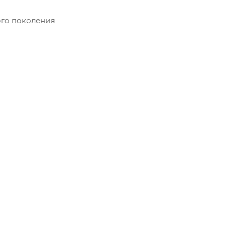
ого поколения
 (YouTube, Twitch и 1000 других)
40 до +50°C
о диапазона до 120 дБ
ржка Smart Stream