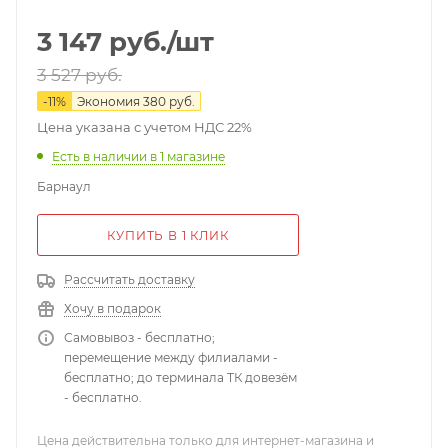
3 147
руб.
/шт
3 527
руб.
-
11
%
Экономия
380
руб.
Цена указана с учетом НДС 22%
Есть в наличии
в 1 магазине
Барнаул
КУПИТЬ В 1 КЛИК
Рассчитать доставку
Хочу в подарок
Самовывоз - бесплатно;
перемещение между филиалами -
бесплатно; до терминала ТК довезём
- бесплатно.
Цена действительна только для интернет-магазина и