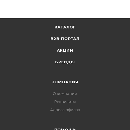
Класс защиты IР67
Описание:
Видеокамера совместима с монтажной коробкой
КАТАЛОГ
Optimus JB-05.
B2B-ПОРТАЛ
Характеристики:
АКЦИИ
Чувствительный элемент: 1/2.9” 2,1 Мп (Full HD)
Мобильное приложение: TSEye
БРЕНДЫ
Объектив: 2.8 мм фиксированный
Чувствительность: Цв. 0.01Лк (F1.2), ч/б 0.001 Лк (F1.2),
0 Лк при вкл. ИК
КОМПАНИЯ
Количество пикселей: 1920x1080
О компании
Скорость затвора: Авто, 1/50-1/10,000 сек
Автодиафрагма: Нет
Реквизиты
Режим день/ночь: Есть, встроенный ИК-фильтр
Адреса офисов
Форматы сжатия: H.265 / H.264
Скорость отображения: Основной поток:
ПОМОЩЬ