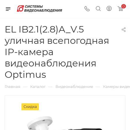
0
EL IB2.1(2.8)A_V.5
уличная всепогодная
IP-камера
видеонаблюдения
Optimus
—
—
—
Главная
Каталог
Видеонаблюдение
Камеры виде
Скидка