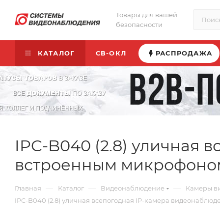
Товары для вашей
безопасности
КАТАЛОГ
СВ-ОКЛ
РАСПРОДАЖА
IPC-B040 (2.8) уличная 
встроенным микрофоно
—
—
—
Главная
Каталог
Видеонаблюдение
Камеры в
IPC-B040 (2.8) уличная всепогодная IP-камера видеонаблю