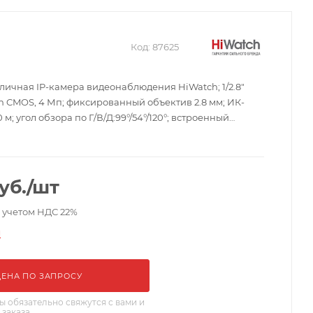
Код:
87625
 уличная IP-камера видеонаблюдения HiWatch; 1/2.8"
an CMOS, 4 Мп; фиксированный объектив 2.8 мм; ИК-
 м; угол обзора по Г/В/Д:99°/54°/120°; встроенный
5/H.264/MJPEG; PoE; WDR; 3D DNR; IP67; -40...+60°C;
м; 175 г.
уб.
/шт
с учетом НДС 22%
и
ЦЕНА ПО ЗАПРОСУ
 обязательно свяжутся с вами и
 заказа