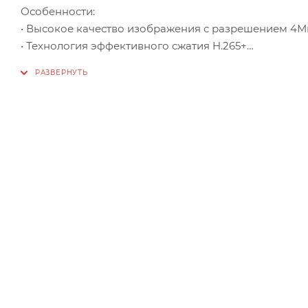
Особенности:
• Высокое качество изображения с разрешением 4М
• Технология эффективного сжатия H.265+
• Четкое изображение при яркой задней засветке 
• Защита от влаги и пыли: IP67
• EXIR 2.0: улучшенная инфракрасная технология с 
• Встроенный слот для microSD/SDHC/SDXC: нет
• Встроенный микрофон
Технические характеристики:
Камера:
Матрица: 1/2.8'' Progressive Scan CMOS
Чувствительность: Цвет: 0.01 лк @ (F2.2, AGC вкл), ч/б
Скорость электронного затвора:От 1/3 до 1/100 000 с
Поддержка медленного затвора: Есть
WDR: Цифровой WDR
Режим «день/ночь»: ИК-фильтр
Регулировка угла наблюдения: Поворот: от 0 до 360°, 