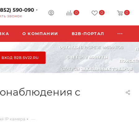
3852) 590-090
0
0
0
АТЬ ЗВОНОК
ВКА
О КОМПАНИИ
B2B-ПОРТАЛ
деонаблюдения с
—
я IP камера