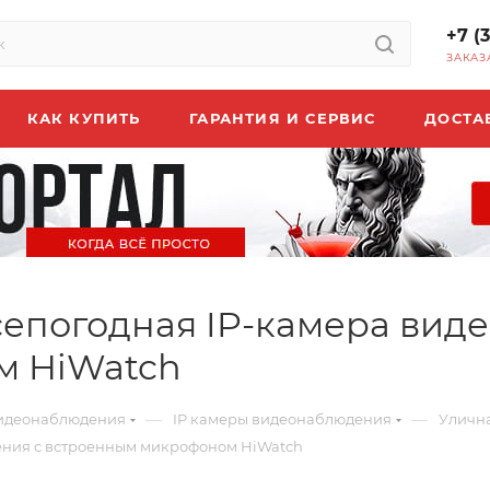
+7 (
ЗАКАЗ
КАК КУПИТЬ
ГАРАНТИЯ И СЕРВИС
ДОСТА
всепогодная IP-камера ви
м HiWatch
—
—
идеонаблюдения
IP камеры видеонаблюдения
Улична
дения с встроенным микрофоном HiWatch