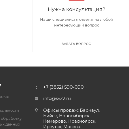
Нужна консультация?
Наши специалисты ответят на любой
интересующий вопрос
ЗАДАТЬ ВОПРОС
И
+7 (3852) 590-090
ookie
info@sv22.ru
Офисы продаж: Барнаул,
альности
Бийск, Новосибирск,
 обработку
Кемерово, Красноярск,
ых данных
Иркутск, Москва.