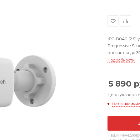
IPC-B040 (2.8)
Progressive Sc
подсветка до 30
микрофон; H.26
Подробности
138.8х60.9х57.9 м
5 890
р
Цена указана 
Нет в наличи
Наши менеджеры
уточнят условия