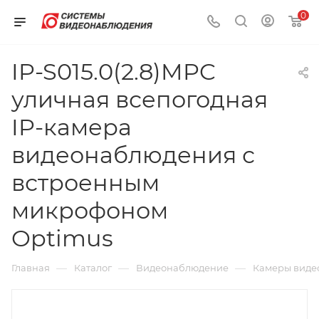
0
IP-S015.0(2.8)MPC
уличная всепогодная
IP-камера
видеонаблюдения с
встроенным
микрофоном
Optimus
—
—
—
Главная
Каталог
Видеонаблюдение
Камеры виде