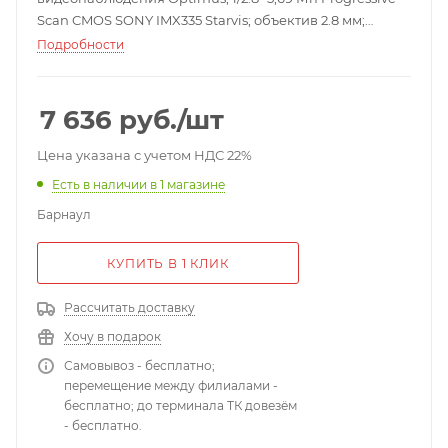
Scan CMOS SONY IMX335 Starvis; объектив 2.8 мм;
встроенный ИК-фильтр; ИК-подсветка до 30 м, 6 ИК
Подробности
диодов; определение движения, определение людей,
определение автомобилей; встроенный микрофон;
2704×2104; H.265/H.264; DWDR; Onvif 2.4; P2P; PoE; IР67;
7 636
руб.
/шт
-45°С...+50°С; 150х66х67 мм; 390 г.
Цена указана с учетом НДС 22%
Есть в наличии
в 1 магазине
Барнаул
КУПИТЬ В 1 КЛИК
Рассчитать доставку
Хочу в подарок
Самовывоз - бесплатно;
перемещение между филиалами -
бесплатно; до терминала ТК довезём
- бесплатно.