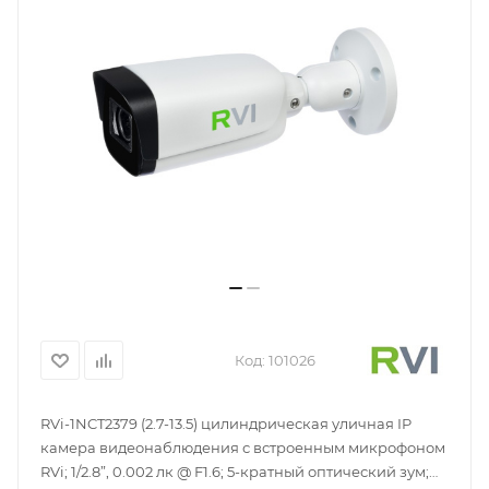
Код:
101026
RVi-1NCT2379 (2.7-13.5) цилиндрическая уличная IP
камера видеонаблюдения с встроенным микрофоном
RVi; 1/2.8”, 0.002 лк @ F1.6; 5-кратный оптический зум;