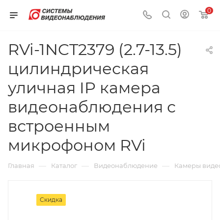
0
RVi-1NCT2379 (2.7-13.5)
цилиндрическая
уличная IP камера
видеонаблюдения с
встроенным
микрофоном RVi
—
—
—
Главная
Каталог
Видеонаблюдение
Камеры виде
Скидка