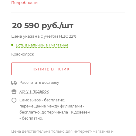
ИК-подсветка до 80 м; WDR (120 дБ); анти-туман;
Подробности
встроенный микрофон; 3 видеопотока; H.264; H.264B;
H.264H; H.265; MJPEG; MicroSD до 512 Гб; PoE (802.3af);
DC 12 В; IP67; металл; 238.4х90.1х90.1 мм; -40°С...60°С;
20 590
руб.
/шт
920 г.
Цена указана с учетом НДС 22%
Есть в наличии
в 1 магазине
Красноярск
КУПИТЬ В 1 КЛИК
Рассчитать доставку
Хочу в подарок
Самовывоз - бесплатно;
перемещение между филиалами -
бесплатно; до терминала ТК довезём
- бесплатно.
Цена действительна только для интернет-магазина и